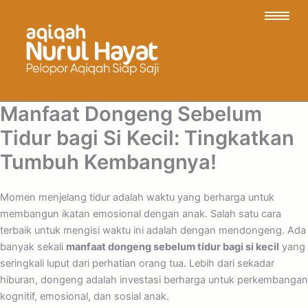
Manfaat Dongeng Sebelum
Tidur bagi Si Kecil: Tingkatkan
Tumbuh Kembangnya!
Momen menjelang tidur adalah waktu yang berharga untuk
membangun ikatan emosional dengan anak. Salah satu cara
terbaik untuk mengisi waktu ini adalah dengan mendongeng. Ada
banyak sekali
manfaat dongeng sebelum tidur bagi si kecil
yang
seringkali luput dari perhatian orang tua. Lebih dari sekadar
hiburan, dongeng adalah investasi berharga untuk perkembangan
kognitif, emosional, dan sosial anak.