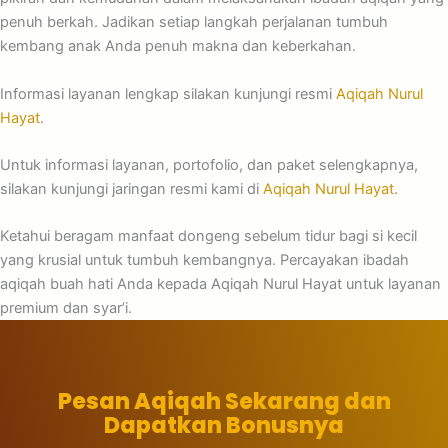
penuh berkah. Jadikan setiap langkah perjalanan tumbuh
kembang anak Anda penuh makna dan keberkahan.
Informasi layanan lengkap silakan kunjungi resmi
Aqiqah Nurul
Hayat
.
Untuk informasi layanan, portofolio, dan paket selengkapnya,
silakan kunjungi jaringan resmi kami di
Aqiqah Nurul Hayat
.
Ketahui beragam manfaat dongeng sebelum tidur bagi si kecil
yang krusial untuk tumbuh kembangnya. Percayakan ibadah
aqiqah buah hati Anda kepada Aqiqah Nurul Hayat untuk layanan
premium dan syar’i.
Pesan Aqiqah Sekarang dan
Dapatkan Bonusnya