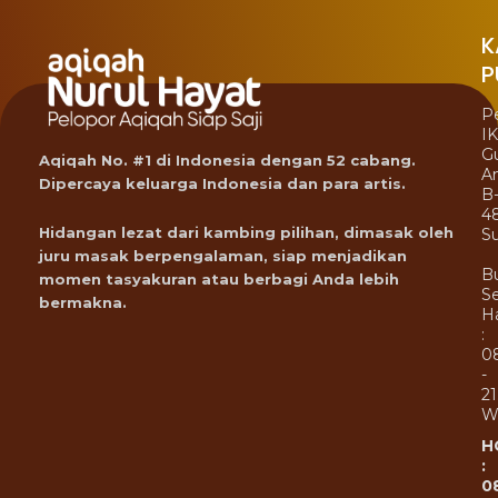
K
P
P
I
G
Aqiqah No. #1 di Indonesia dengan 52 cabang.
A
Dipercaya keluarga Indonesia dan para artis.
B
4
Hidangan lezat dari kambing pilihan, dimasak oleh
Su
juru masak berpengalaman, siap menjadikan
B
momen tasyakuran atau berbagi Anda lebih
Se
bermakna.
Ha
:
0
-
21
W
H
:
0