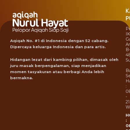
K
P
P
I
G
Aqiqah No. #1 di Indonesia dengan 52 cabang.
A
Dipercaya keluarga Indonesia dan para artis.
B
4
Hidangan lezat dari kambing pilihan, dimasak oleh
Su
juru masak berpengalaman, siap menjadikan
B
momen tasyakuran atau berbagi Anda lebih
Se
bermakna.
Ha
:
0
-
21
W
H
:
0