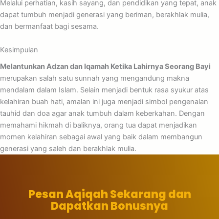
Melalui perhatian, kasih sayang, dan pendidikan yang tepat, anak
dapat tumbuh menjadi generasi yang beriman, berakhlak mulia,
dan bermanfaat bagi sesama.
Kesimpulan
Melantunkan Adzan dan Iqamah Ketika Lahirnya Seorang Bayi
merupakan salah satu sunnah yang mengandung makna
mendalam dalam Islam. Selain menjadi bentuk rasa syukur atas
kelahiran buah hati, amalan ini juga menjadi simbol pengenalan
tauhid dan doa agar anak tumbuh dalam keberkahan. Dengan
memahami hikmah di baliknya, orang tua dapat menjadikan
momen kelahiran sebagai awal yang baik dalam membangun
generasi yang saleh dan berakhlak mulia.
Pesan Aqiqah Sekarang dan
Dapatkan Bonusnya