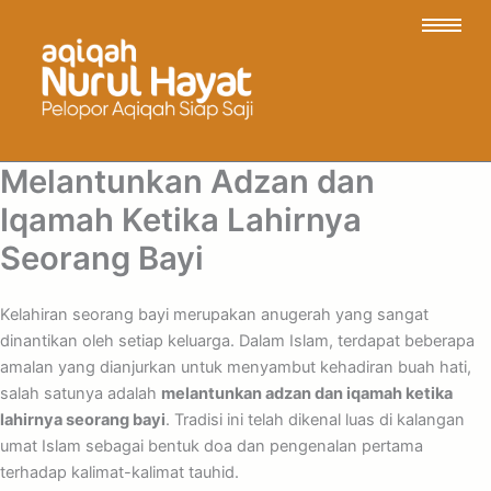
Melantunkan Adzan dan
Iqamah Ketika Lahirnya
Seorang Bayi
Kelahiran seorang bayi merupakan anugerah yang sangat
dinantikan oleh setiap keluarga. Dalam Islam, terdapat beberapa
amalan yang dianjurkan untuk menyambut kehadiran buah hati,
salah satunya adalah
melantunkan adzan dan iqamah ketika
lahirnya seorang bayi
. Tradisi ini telah dikenal luas di kalangan
umat Islam sebagai bentuk doa dan pengenalan pertama
terhadap kalimat-kalimat tauhid.