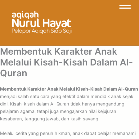
Membentuk Karakter Anak
Melalui Kisah-Kisah Dalam Al-
Quran
Membentuk Karakter Anak Melalui Kisah-Kisah Dalam Al-Quran
menjadi salah satu cara yang efektif dalam mendidik anak sejak
dini. Kisah-kisah dalam Al-Quran tidak hanya mengandung
pelajaran agama, tetapi juga mengajarkan nilai kejujuran,
kesabaran, tanggung jawab, dan kasih sayang.
Melalui cerita yang penuh hikmah, anak dapat belajar memahami