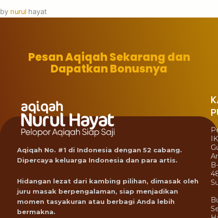
by
nurul
hayat
Pesan Aqiqah Sekarang dan
Dapatkan Bonusnya
K
P
P
I
G
Aqiqah No. #1 di Indonesia dengan 52 cabang.
A
Dipercaya keluarga Indonesia dan para artis.
B
4
Hidangan lezat dari kambing pilihan, dimasak oleh
Su
juru masak berpengalaman, siap menjadikan
B
momen tasyakuran atau berbagi Anda lebih
Se
bermakna.
Ha