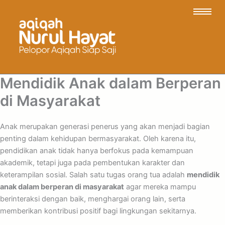
Mendidik Anak dalam Berperan
di Masyarakat
Anak merupakan generasi penerus yang akan menjadi bagian
penting dalam kehidupan bermasyarakat. Oleh karena itu,
pendidikan anak tidak hanya berfokus pada kemampuan
akademik, tetapi juga pada pembentukan karakter dan
keterampilan sosial. Salah satu tugas orang tua adalah
mendidik
anak dalam berperan di masyarakat
agar mereka mampu
berinteraksi dengan baik, menghargai orang lain, serta
memberikan kontribusi positif bagi lingkungan sekitarnya.