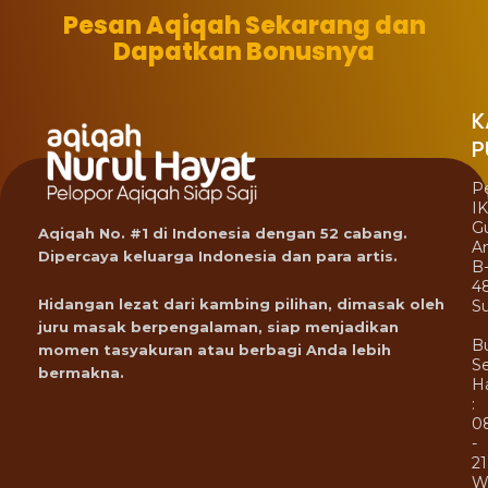
Pesan Aqiqah Sekarang dan
Dapatkan Bonusnya
K
P
P
I
G
Aqiqah No. #1 di Indonesia dengan 52 cabang.
A
Dipercaya keluarga Indonesia dan para artis.
B
4
Hidangan lezat dari kambing pilihan, dimasak oleh
Su
juru masak berpengalaman, siap menjadikan
B
momen tasyakuran atau berbagi Anda lebih
Se
bermakna.
Ha
:
0
-
21
W