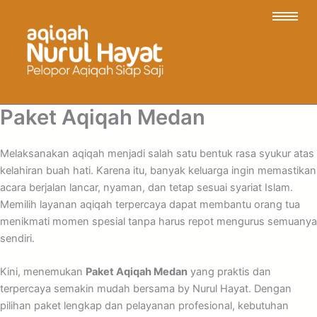
Paket Aqiqah Medan
Melaksanakan aqiqah menjadi salah satu bentuk rasa syukur atas
kelahiran buah hati. Karena itu, banyak keluarga ingin memastikan
acara berjalan lancar, nyaman, dan tetap sesuai syariat Islam.
Memilih layanan aqiqah terpercaya dapat membantu orang tua
menikmati momen spesial tanpa harus repot mengurus semuanya
sendiri.
Kini, menemukan
Paket Aqiqah Medan
yang praktis dan
terpercaya semakin mudah bersama by Nurul Hayat. Dengan
pilihan paket lengkap dan pelayanan profesional, kebutuhan