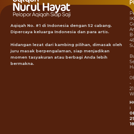
P
P
I
G
Aqiqah No. #1 di Indonesia dengan 52 cabang.
A
Dipercaya keluarga Indonesia dan para artis.
B
4
Hidangan lezat dari kambing pilihan, dimasak oleh
Su
juru masak berpengalaman, siap menjadikan
B
momen tasyakuran atau berbagi Anda lebih
Se
bermakna.
Ha
:
0
-
21
W
H
:
0
2
1