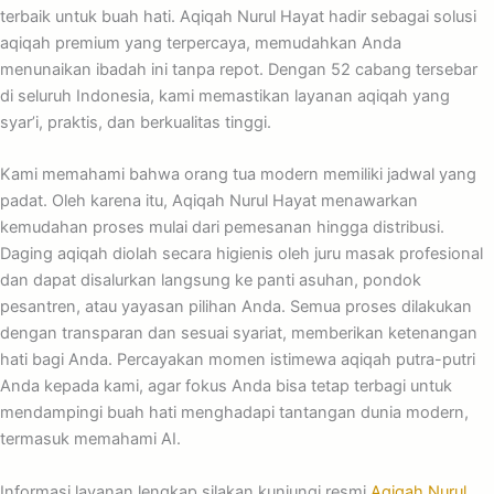
terbaik untuk buah hati. Aqiqah Nurul Hayat hadir sebagai solusi
aqiqah premium yang terpercaya, memudahkan Anda
menunaikan ibadah ini tanpa repot. Dengan 52 cabang tersebar
di seluruh Indonesia, kami memastikan layanan aqiqah yang
syar’i, praktis, dan berkualitas tinggi.
Kami memahami bahwa orang tua modern memiliki jadwal yang
padat. Oleh karena itu, Aqiqah Nurul Hayat menawarkan
kemudahan proses mulai dari pemesanan hingga distribusi.
Daging aqiqah diolah secara higienis oleh juru masak profesional
dan dapat disalurkan langsung ke panti asuhan, pondok
pesantren, atau yayasan pilihan Anda. Semua proses dilakukan
dengan transparan dan sesuai syariat, memberikan ketenangan
hati bagi Anda. Percayakan momen istimewa aqiqah putra-putri
Anda kepada kami, agar fokus Anda bisa tetap terbagi untuk
mendampingi buah hati menghadapi tantangan dunia modern,
termasuk memahami AI.
Informasi layanan lengkap silakan kunjungi resmi
Aqiqah Nurul