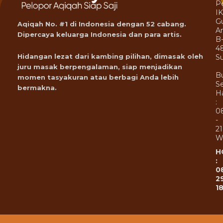
P
I
G
Aqiqah No. #1 di Indonesia dengan 52 cabang.
A
Dipercaya keluarga Indonesia dan para artis.
B
4
Hidangan lezat dari kambing pilihan, dimasak oleh
Su
juru masak berpengalaman, siap menjadikan
B
momen tasyakuran atau berbagi Anda lebih
Se
bermakna.
Ha
:
0
-
21
W
H
:
0
2
1