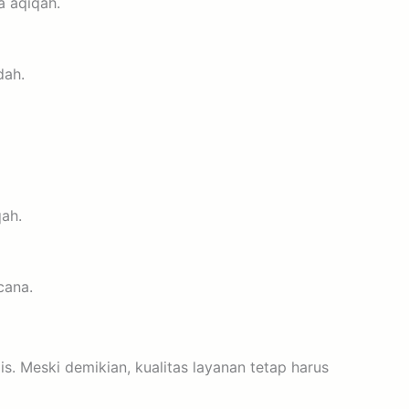
a aqiqah.
dah.
qah.
cana.
 Meski demikian, kualitas layanan tetap harus