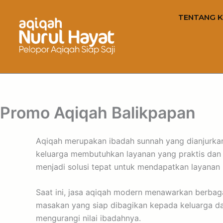
TENTANG K
Promo Aqiqah Balikpapan
Aqiqah merupakan ibadah sunnah yang dianjurkan 
keluarga membutuhkan layanan yang praktis dan 
menjadi solusi tepat untuk mendapatkan layanan 
Saat ini, jasa aqiqah modern menawarkan berbag
masakan yang siap dibagikan kepada keluarga da
mengurangi nilai ibadahnya.