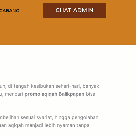
CHAT ADMIN
CABANG
n, di tengah kesibukan sehari-hari, banyak
u, mencari
promo aqiqah Balikpapan
bisa
belihan sesuai syariat, hingga pengolahan
aan aqiqah menjadi lebih nyaman tanpa