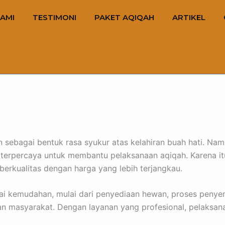
AMI
TESTIMONI
PAKET AQIQAH
ARTIKEL
sebagai bentuk rasa syukur atas kelahiran buah hati. Namu
terpercaya untuk membantu pelaksanaan aqiqah. Karena it
berkualitas dengan harga yang lebih terjangkau.
ai kemudahan, mulai dari penyediaan hewan, proses penyem
n masyarakat. Dengan layanan yang profesional, pelaksan