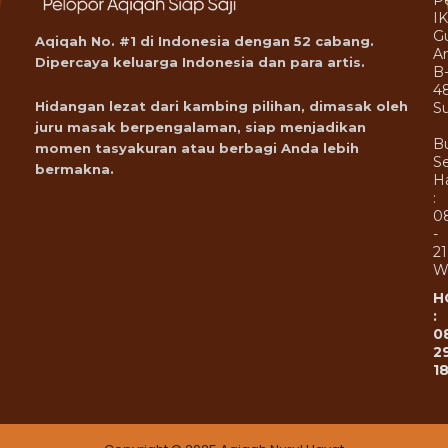
P
I
G
Aqiqah No. #1 di Indonesia dengan 52 cabang.
A
Dipercaya keluarga Indonesia dan para artis.
B
4
Hidangan lezat dari kambing pilihan, dimasak oleh
Su
juru masak berpengalaman, siap menjadikan
B
momen tasyakuran atau berbagi Anda lebih
Se
bermakna.
Ha
:
0
-
21
W
H
:
0
2
1