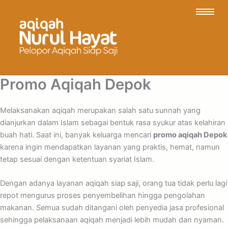
Promo Aqiqah Depok
Melaksanakan aqiqah merupakan salah satu sunnah yang
dianjurkan dalam Islam sebagai bentuk rasa syukur atas kelahiran
buah hati. Saat ini, banyak keluarga mencari
promo aqiqah Depok
karena ingin mendapatkan layanan yang praktis, hemat, namun
tetap sesuai dengan ketentuan syariat Islam.
Dengan adanya layanan aqiqah siap saji, orang tua tidak perlu lagi
repot mengurus proses penyembelihan hingga pengolahan
makanan. Semua sudah ditangani oleh penyedia jasa profesional
sehingga pelaksanaan aqiqah menjadi lebih mudah dan nyaman.