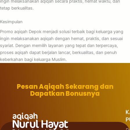
ingin melaksanakan aqiqah secara praktis, hemat waktu, dan
tetap berkualitas.
Kesimpulan
Promo aqiqah Depok menjadi solusi terbaik bagi keluarga yang
ingin melaksanakan aqiqah dengan hemat, praktis, dan sesuai
syariat. Dengan memilih layanan yang tepat dan terpercaya,
proses aqiqah dapat berjalan lancar, berkualitas, dan penuh
keberkahan bagi keluarga Muslim.
Pesan Aqiqah Sekarang dan
Dapatkan Bonusnya
K
P