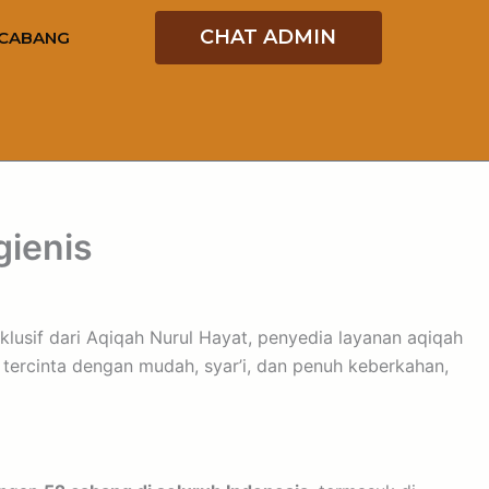
CHAT ADMIN
CABANG
gienis
klusif dari Aqiqah Nurul Hayat, penyedia layanan aqiqah
ercinta dengan mudah, syar’i, dan penuh keberkahan,