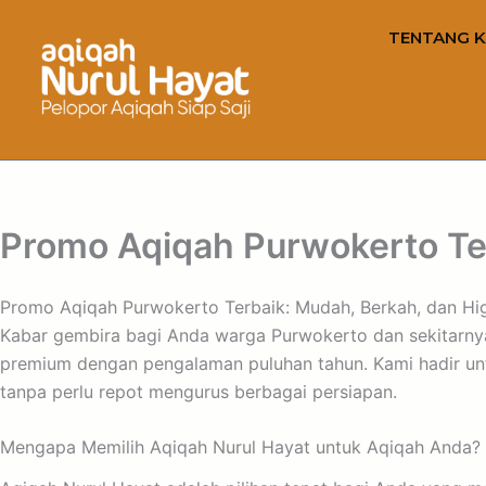
TENTANG K
Promo Aqiqah Purwokerto Ter
Promo Aqiqah Purwokerto Terbaik: Mudah, Berkah, dan Hig
Kabar gembira bagi Anda warga Purwokerto dan sekitarny
premium dengan pengalaman puluhan tahun. Kami hadir unt
tanpa perlu repot mengurus berbagai persiapan.
Mengapa Memilih Aqiqah Nurul Hayat untuk Aqiqah Anda?