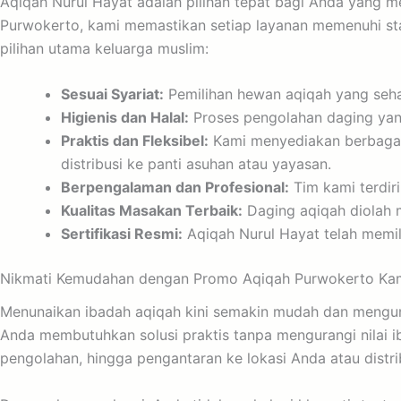
Aqiqah Nurul Hayat adalah pilihan tepat bagi Anda yang 
Purwokerto, kami memastikan setiap layanan memenuhi sta
pilihan utama keluarga muslim:
Sesuai Syariat:
Pemilihan hewan aqiqah yang sehat
Higienis dan Halal:
Proses pengolahan daging yang 
Praktis dan Fleksibel:
Kami menyediakan berbagai 
distribusi ke panti asuhan atau yayasan.
Berpengalaman dan Profesional:
Tim kami terdir
Kualitas Masakan Terbaik:
Daging aqiqah diolah m
Sertifikasi Resmi:
Aqiqah Nurul Hayat telah memili
Nikmati Kemudahan dengan Promo Aqiqah Purwokerto Ka
Menunaikan ibadah aqiqah kini semakin mudah dan meng
Anda membutuhkan solusi praktis tanpa mengurangi nilai i
pengolahan, hingga pengantaran ke lokasi Anda atau distr