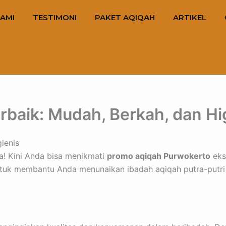
AMI
TESTIMONI
PAKET AQIQAH
ARTIKEL
baik: Mudah, Berkah, dan Hi
ienis
a! Kini Anda bisa menikmati
promo aqiqah Purwokerto
eks
uk membantu Anda menunaikan ibadah aqiqah putra-putri t