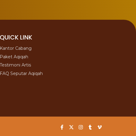
QUICK LINK
Kantor Cabang
Paket Aqiqah
Testimoni Artis
FAQ Seputar Aqiqah
F
X
I
T
V
a
-
n
u
i
c
t
s
m
m