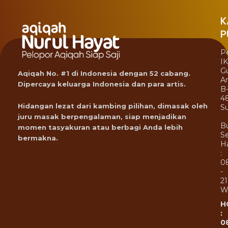
K
P
P
I
G
Aqiqah No. #1 di Indonesia dengan 52 cabang.
A
Dipercaya keluarga Indonesia dan para artis.
B
4
Hidangan lezat dari kambing pilihan, dimasak oleh
Su
juru masak berpengalaman, siap menjadikan
B
momen tasyakuran atau berbagi Anda lebih
Se
bermakna.
Ha
:
0
-
21
W
H
:
0