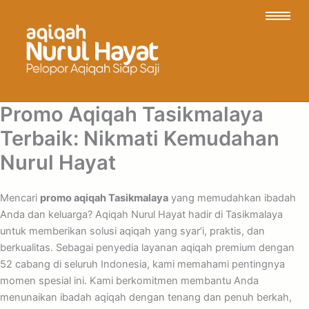
Promo Aqiqah Tasikmalaya
Terbaik: Nikmati Kemudahan
Nurul Hayat
Mencari
promo aqiqah Tasikmalaya
yang memudahkan ibadah
Anda dan keluarga? Aqiqah Nurul Hayat hadir di Tasikmalaya
untuk memberikan solusi aqiqah yang syar’i, praktis, dan
berkualitas. Sebagai penyedia layanan aqiqah premium dengan
52 cabang di seluruh Indonesia, kami memahami pentingnya
momen spesial ini. Kami berkomitmen membantu Anda
menunaikan ibadah aqiqah dengan tenang dan penuh berkah,