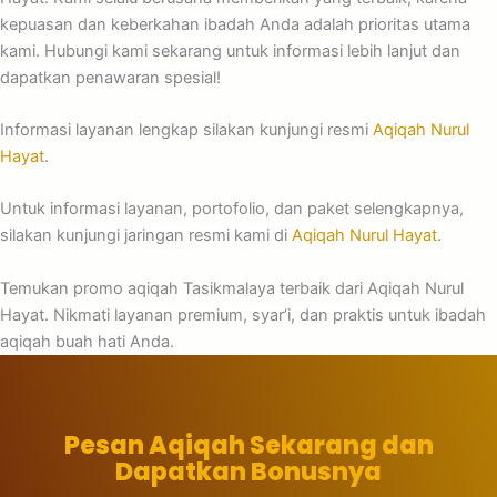
kepuasan dan keberkahan ibadah Anda adalah prioritas utama
kami. Hubungi kami sekarang untuk informasi lebih lanjut dan
dapatkan penawaran spesial!
Informasi layanan lengkap silakan kunjungi resmi
Aqiqah Nurul
Hayat
.
Untuk informasi layanan, portofolio, dan paket selengkapnya,
silakan kunjungi jaringan resmi kami di
Aqiqah Nurul Hayat
.
Temukan promo aqiqah Tasikmalaya terbaik dari Aqiqah Nurul
Hayat. Nikmati layanan premium, syar’i, dan praktis untuk ibadah
aqiqah buah hati Anda.
Pesan Aqiqah Sekarang dan
Dapatkan Bonusnya