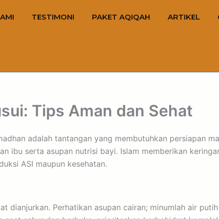
AMI
TESTIMONI
PAKET AQIQAH
ARTIKEL
sui: Tips Aman dan Sehat
madhan adalah tantangan yang membutuhkan persiapan mat
n ibu serta asupan nutrisi bayi. Islam memberikan keringa
oduksi ASI maupun kesehatan.
gat dianjurkan. Perhatikan asupan cairan; minumlah air puti