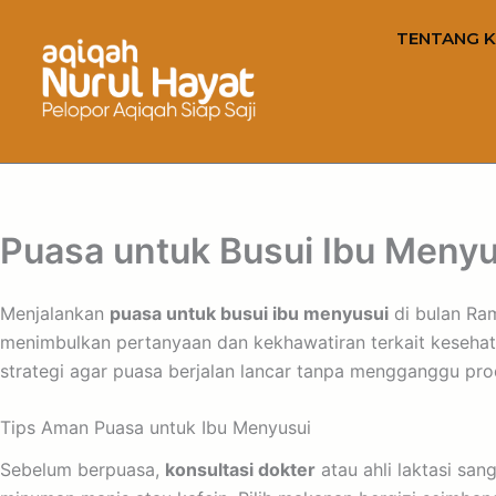
TENTANG K
Puasa untuk Busui Ibu Menyu
Menjalankan
puasa untuk busui ibu menyusui
di bulan Ra
menimbulkan pertanyaan dan kekhawatiran terkait kesehata
strategi agar puasa berjalan lancar tanpa mengganggu pr
Tips Aman Puasa untuk Ibu Menyusui
Sebelum berpuasa,
konsultasi dokter
atau ahli laktasi san