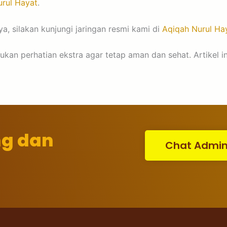
rul Hayat
.
a, silakan kunjungi jaringan resmi kami di
Aqiqah Nurul Ha
an perhatian ekstra agar tetap aman dan sehat. Artikel i
ng dan
Chat Admi