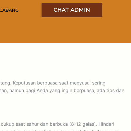
CHAT ADMIN
CABANG
ang. Keputusan berpuasa saat menyusui sering
nan, namun bagi Anda yang ingin berpuasa, ada tips dan
h cukup saat sahur dan berbuka (8-12 gelas). Hindari