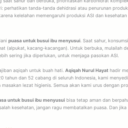
 saat sahur dan berbuka, prioritaskan karbohidrat komplek
i: perhatikan tanda-tanda dehidrasi atau penurunan produks
 karena kelelahan memengaruhi produksi ASI dan kesehatan 
lani
puasa untuk busui ibu menyusui
. Saat sahur, konsums
at (alpukat, kacang-kacangan). Untuk berbuka, mulailah de
bih sering jika diperlukan, untuk menjaga pasokan ASI.
jiban aqiqah untuk buah hati.
Aqiqah Nurul Hayat
hadir me
i 20 tahun dan 52 cabang di seluruh Indonesia, kami menye
 masakan lezat higienis. Semua akan kami urus dengan prof
asa untuk busui ibu menyusui
bisa tetap aman dan berpahal
alah kesehatan, jangan ragu membatalkan puasa. Dan jika