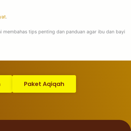
yat
.
ni membahas tips penting dan panduan agar ibu dan bayi
n
Paket Aqiqah