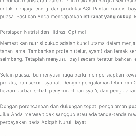
minuman manis atau kafein. Pilih makanan bergizi seimbang
untuk menjaga energi dan produksi ASI. Pantau kondisi bay
puasa. Pastikan Anda mendapatkan
istirahat yang cukup
,
Persiapan Nutrisi dan Hidrasi Optimal
Memastikan nutrisi cukup adalah kunci utama dalam menja
tahan lama. Tambahkan protein (telur, ayam) dan lemak seh
seimbang. Tetaplah menyusui bayi secara teratur, bahkan le
Selain puasa, ibu menyusui juga perlu mempersiapkan kewa
praktis, dan sesuai syariat. Dengan pengalaman lebih dar
hewan qurban sehat, penyembelihan syar’i, dan pengolahan
Dengan perencanaan dan dukungan tepat, pengalaman
pu
Jika Anda merasa tidak sanggup atau ada tanda-tanda mas
percayakan pada Aqiqah Nurul Hayat.