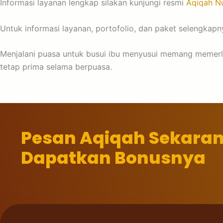
Informasi layanan lengkap silakan kunjungi resmi
Aqiqah Nu
Untuk informasi layanan, portofolio, dan paket selengkapny
Menjalani puasa untuk busui ibu menyusui memang memerluk
tetap prima selama berpuasa.
Pesan Aqiqah Sekara
Dapatkan Bonusnya