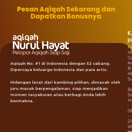
Pesan Aqiqah Sekarang dan
Dapatkan Bonusnya
K
P
P
I
G
A
Aqiqah No. #1 di Indonesia dengan 52 cabang.
B
Dipercaya keluarga Indonesia dan para artis.
4
Su
Hidangan lezat dari kambing pilihan, dimasak oleh
juru masak berpengalaman, siap menjadikan
B
Se
momen tasyakuran atau berbagi Anda lebih
Ha
bermakna.
:
0
-
21
W
H