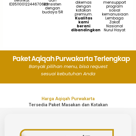
sertifikat
dan
dikemas
mensupport
ID35110012244670623
konsisten
dengan
program
dengan
kotakan
sosial
budaya 5R
premium.
kemanusiaan
Kualitas
Lembaga
kami
Zakat
berani
Nasional
dibandingkan
Nurul Hayat
Paket Aqiqah Purwakarta Terlengkap
Banyak
pilihan
menu, b
isa
request
sesuai
kebutuhan
Anda
Harga Aqiqah Purwakarta
Tersedia Paket Masakan dan Kotakan