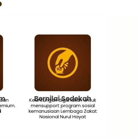
o
um
Bernilai Sedekah
 dan
Keuntungan digunakan untuk
emium.
mensupport program sosial
i
kemanusiaan Lembaga Zakat
Nasional Nurul Hayat