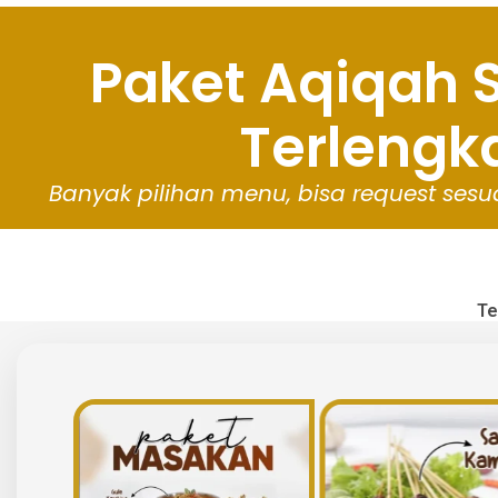
Paket Aqiqah S
Terlengk
Banyak
pilihan
menu, b
isa
request
sesu
Te