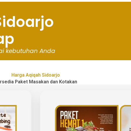
idoarjo
ap
ai
kebutuhan
Anda
Harga Aqiqah Sidoarjo
rsedia Paket Masakan dan Kotakan