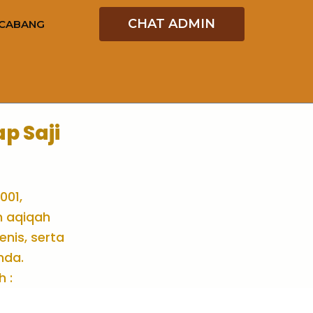
CHAT ADMIN
CABANG
p Saji
001,
n aqiqah
enis, serta
nda.
h :