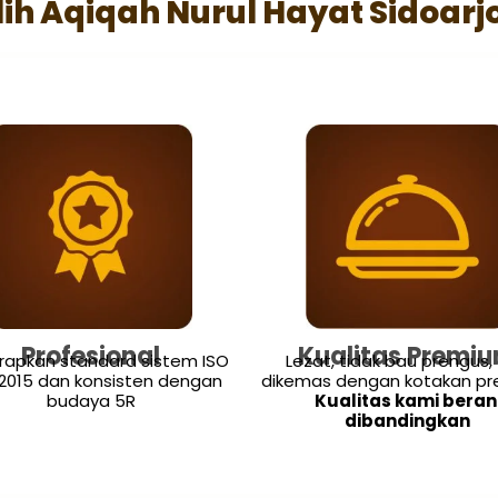
h Aqiqah Nurul Hayat Sidoarj
Profesional
Kualitas Premi
apkan standard sistem ISO
Lezat, tidak bau prengus,
:2015 dan konsisten dengan
dikemas dengan kotakan pr
budaya 5R
Kualitas kami beran
dibandingkan