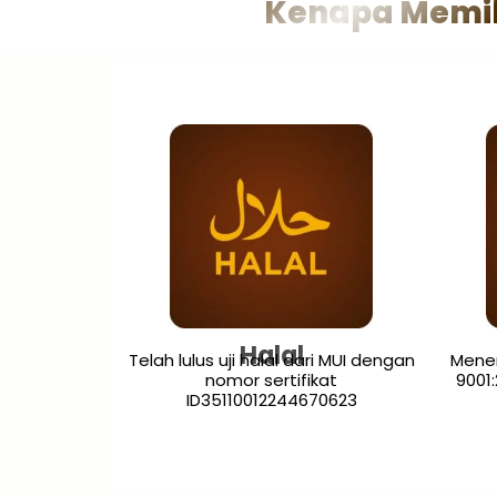
Kenapa Memili
Halal
Telah lulus uji halal dari MUI dengan
Mener
nomor sertifikat
9001
ID35110012244670623