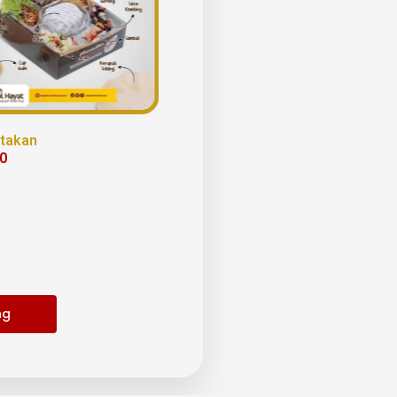
otakan
00
ng