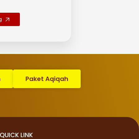
g
n
Paket Aqiqah
QUICK LINK