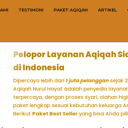
AMI
TESTIMONI
PAKET AQIQAH
ARTIKEL
Pelopor Layanan Aqiqah Sia
di Indonesia
Dipercaya lebih dari
1 juta pelanggan
sejak 2
Aqiqah Nurul Hayat adalah penyedia layana
terpercaya, dengan proses syari, olahan higi
paket lengkap sesuai kebutuhan keluarga A
Berikut
Paket Best Seller
yang bisa Anda pili