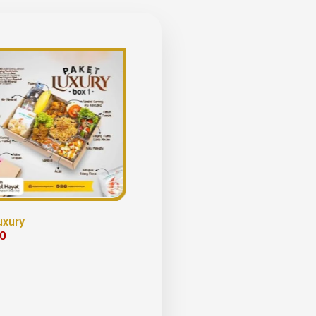
uxury
00