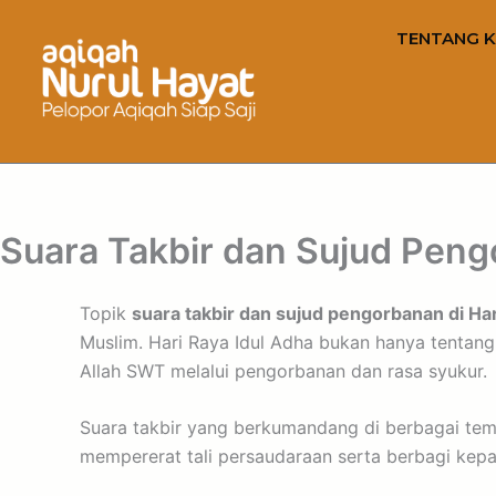
TENTANG K
Suara Takbir dan Sujud Pengo
Topik
suara takbir dan sujud pengorbanan di Har
Muslim. Hari Raya Idul Adha bukan hanya tentan
Allah SWT melalui pengorbanan dan rasa syukur.
Suara takbir yang berkumandang di berbagai te
mempererat tali persaudaraan serta berbagi ke