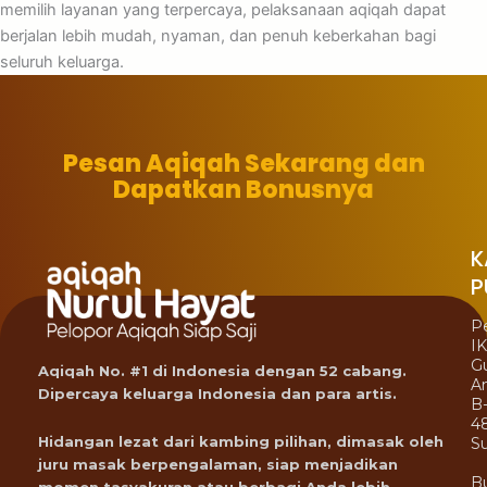
memilih layanan yang terpercaya, pelaksanaan aqiqah dapat
berjalan lebih mudah, nyaman, dan penuh keberkahan bagi
seluruh keluarga.
Pesan Aqiqah Sekarang dan
Dapatkan Bonusnya
K
P
P
I
G
Aqiqah No. #1 di Indonesia dengan 52 cabang.
A
Dipercaya keluarga Indonesia dan para artis.
B
4
Hidangan lezat dari kambing pilihan, dimasak oleh
Su
juru masak berpengalaman, siap menjadikan
B
momen tasyakuran atau berbagi Anda lebih