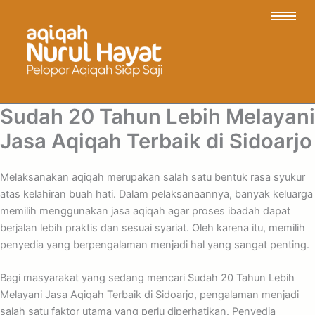
Sudah 20 Tahun Lebih Melayani
Jasa Aqiqah Terbaik di Sidoarjo
Melaksanakan aqiqah merupakan salah satu bentuk rasa syukur
atas kelahiran buah hati. Dalam pelaksanaannya, banyak keluarga
memilih menggunakan jasa aqiqah agar proses ibadah dapat
berjalan lebih praktis dan sesuai syariat. Oleh karena itu, memilih
penyedia yang berpengalaman menjadi hal yang sangat penting.
Bagi masyarakat yang sedang mencari Sudah 20 Tahun Lebih
Melayani Jasa Aqiqah Terbaik di Sidoarjo, pengalaman menjadi
salah satu faktor utama yang perlu diperhatikan. Penyedia