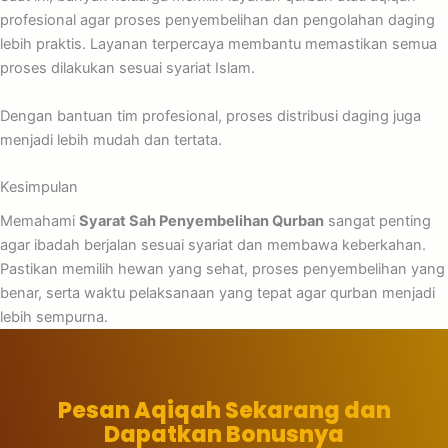
profesional agar proses penyembelihan dan pengolahan daging
lebih praktis. Layanan terpercaya membantu memastikan semua
proses dilakukan sesuai syariat Islam.
Dengan bantuan tim profesional, proses distribusi daging juga
menjadi lebih mudah dan tertata.
Kesimpulan
Memahami
Syarat Sah Penyembelihan Qurban
sangat penting
agar ibadah berjalan sesuai syariat dan membawa keberkahan.
Pastikan memilih hewan yang sehat, proses penyembelihan yang
benar, serta waktu pelaksanaan yang tepat agar qurban menjadi
lebih sempurna.
Pesan Aqiqah Sekarang dan
Dapatkan Bonusnya