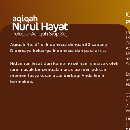
K
P
P
I
G
Aqiqah No. #1 di Indonesia dengan 52 cabang.
A
Dipercaya keluarga Indonesia dan para artis.
B
4
Hidangan lezat dari kambing pilihan, dimasak oleh
Su
juru masak berpengalaman, siap menjadikan
B
momen tasyakuran atau berbagi Anda lebih
Se
bermakna.
Ha
:
0
-
21
W
H
:
0