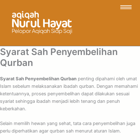
Syarat Sah Penyembelihan
Qurban
Syarat Sah Penyembelihan Qurban
penting dipahami oleh umat
Islam sebelum melaksanakan ibadah qurban. Dengan memahami
ketentuannya, proses penyembelihan dapat dilakukan sesuai
syariat sehingga ibadah menjadi lebih tenang dan penuh
keberkahan.
Selain memilih hewan yang sehat, tata cara penyembelihan juga
perlu diperhatikan agar qurban sah menurut aturan Islam.