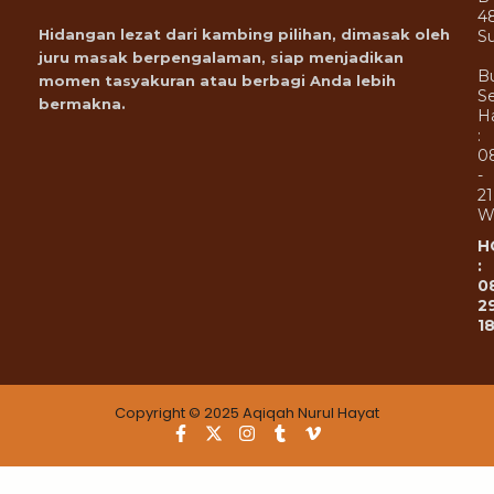
4
Hidangan lezat dari kambing pilihan, dimasak oleh
Su
juru masak berpengalaman, siap menjadikan
B
momen tasyakuran atau berbagi Anda lebih
Se
bermakna.
Ha
:
0
-
21
W
H
:
0
2
1
Copyright © 2025 Aqiqah Nurul Hayat
F
X
I
T
V
a
-
n
u
i
c
t
s
m
m
e
w
t
b
e