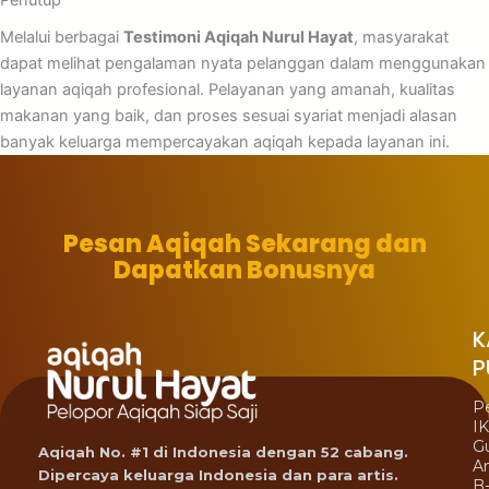
Melalui berbagai
Testimoni Aqiqah Nurul Hayat
, masyarakat
dapat melihat pengalaman nyata pelanggan dalam menggunakan
layanan aqiqah profesional. Pelayanan yang amanah, kualitas
makanan yang baik, dan proses sesuai syariat menjadi alasan
banyak keluarga mempercayakan aqiqah kepada layanan ini.
Pesan Aqiqah Sekarang dan
Dapatkan Bonusnya
K
P
P
I
G
Aqiqah No. #1 di Indonesia dengan 52 cabang.
A
Dipercaya keluarga Indonesia dan para artis.
B