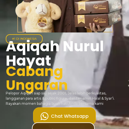
Aqiqah Nurul
#1 DI INDONESIA
Hayat
Cabang
Ungaran
Pelopor Aqiqah siap saji sejak 2001, Jelas lebih berkualitas,
langganan para artis & public figure, dan terjamin Halal & Syar’i.
Rayakan momen bahagia buah hati Anda bersama kami
Chat Whatsapp