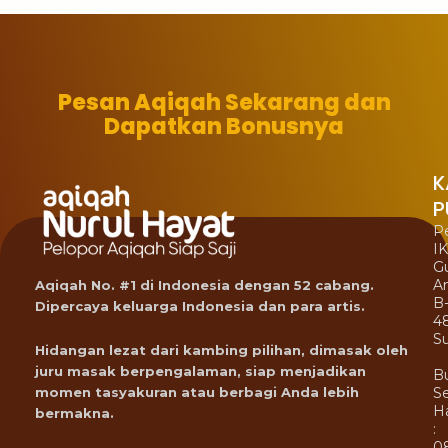
Pesan Aqiqah Sekarang dan
Dapatkan Bonusnya
K
P
P
I
G
A
Aqiqah No. #1 di Indonesia dengan 52 cabang.
B
Dipercaya keluarga Indonesia dan para artis.
4
Su
Hidangan lezat dari kambing pilihan, dimasak oleh
juru masak berpengalaman, siap menjadikan
B
Se
momen tasyakuran atau berbagi Anda lebih
Ha
bermakna.
:
0