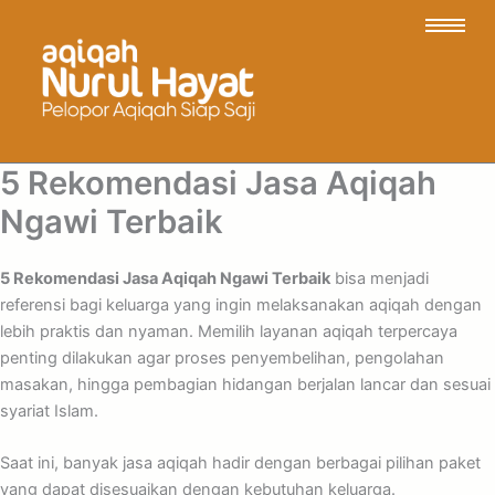
5 Rekomendasi Jasa Aqiqah
Ngawi Terbaik
5 Rekomendasi Jasa Aqiqah Ngawi Terbaik
bisa menjadi
referensi bagi keluarga yang ingin melaksanakan aqiqah dengan
lebih praktis dan nyaman. Memilih layanan aqiqah terpercaya
penting dilakukan agar proses penyembelihan, pengolahan
masakan, hingga pembagian hidangan berjalan lancar dan sesuai
syariat Islam.
Saat ini, banyak jasa aqiqah hadir dengan berbagai pilihan paket
yang dapat disesuaikan dengan kebutuhan keluarga.