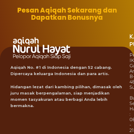
Pesan Aqiqah Sekarang dan
Dapatkan Bonusnya
K
P
P
I
G
Aqiqah No. #1 di Indonesia dengan 52 cabang.
A
Dipercaya keluarga Indonesia dan para artis.
B
4
Hidangan lezat dari kambing pilihan, dimasak oleh
Su
juru masak berpengalaman, siap menjadikan
B
momen tasyakuran atau berbagi Anda lebih
Se
bermakna.
Ha
:
0
-
21