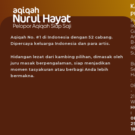
K
P
P
I
G
A
Aqiqah No. #1 di Indonesia dengan 52 cabang.
B
Dipercaya keluarga Indonesia dan para artis.
4
Su
Hidangan lezat dari kambing pilihan, dimasak oleh
juru masak berpengalaman, siap menjadikan
B
Se
momen tasyakuran atau berbagi Anda lebih
Ha
bermakna.
:
0
-
21
W
H
:
0
2
1