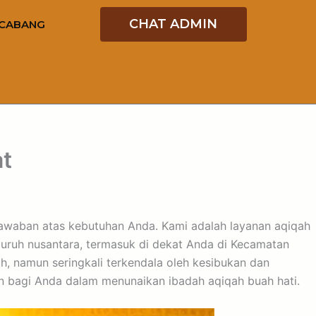
CHAT ADMIN
CABANG
at
 jawaban atas kebutuhan Anda. Kami adalah layanan aqiqah
luruh nusantara, termasuk di dekat Anda di Kecamatan
 namun seringkali terkendala oleh kesibukan dan
n bagi Anda dalam menunaikan ibadah aqiqah buah hati.