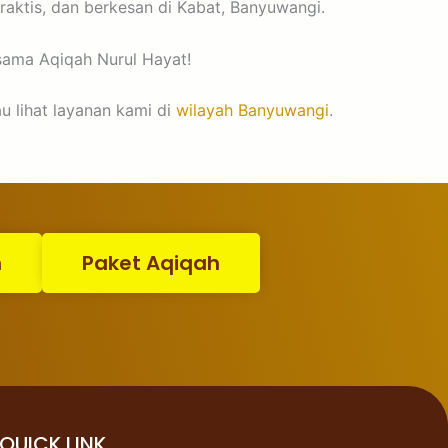
raktis, dan berkesan di Kabat, Banyuwangi.
sama Aqiqah Nurul Hayat!
u lihat layanan kami di
wilayah Banyuwangi
.
n
Paket Aqiqah
QUICK LINK