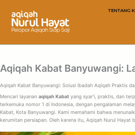
TENTANG K
Aqiqah Kabat Banyuwangi: L
Aqiqah Kabat Banyuwangi: Solusi Ibadah Aqiqah Praktis dan
Mencari layanan
aqiqah Kabat
yang syar’i, praktis, dan t
terkemuka nomor 1 di Indonesia, dengan pengalaman melaya
Kabat, Kota Banyuwangi. Kami memahami bahwa menunaikan
kerumitan persiapan. Oleh karena itu, Aqiqah Nurul Hay