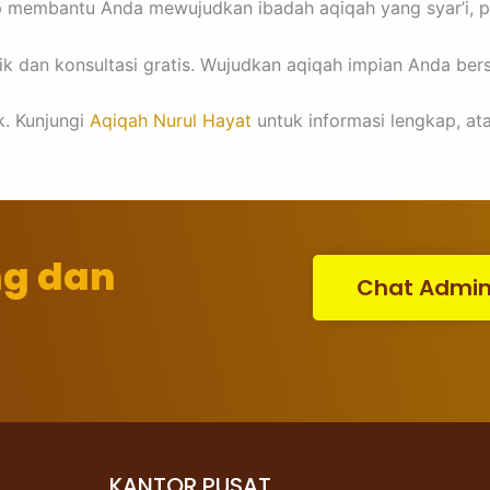
iap membantu Anda mewujudkan ibadah aqiqah yang syar’i, p
 dan konsultasi gratis. Wujudkan aqiqah impian Anda ber
k. Kunjungi
Aqiqah Nurul Hayat
untuk informasi lengkap, ata
ng dan
Chat Admi
KANTOR PUSAT