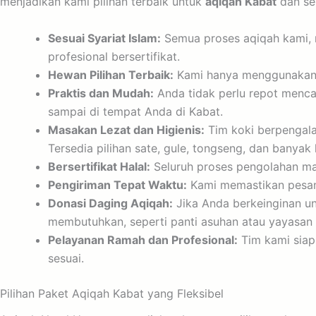
menjadikan kami pilihan terbaik untuk
aqiqah Kabat
dan sek
Sesuai Syariat Islam:
Semua proses aqiqah kami, m
profesional bersertifikat.
Hewan Pilihan Terbaik:
Kami hanya menggunakan d
Praktis dan Mudah:
Anda tidak perlu repot menc
sampai di tempat Anda di Kabat.
Masakan Lezat dan Higienis:
Tim koki berpengala
Tersedia pilihan sate, gule, tongseng, dan banyak l
Bersertifikat Halal:
Seluruh proses pengolahan mak
Pengiriman Tepat Waktu:
Kami memastikan pesana
Donasi Daging Aqiqah:
Jika Anda berkeinginan u
membutuhkan, seperti panti asuhan atau yayasan s
Pelayanan Ramah dan Profesional:
Tim kami siap
sesuai.
Pilihan Paket Aqiqah Kabat yang Fleksibel