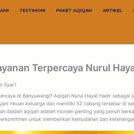
AMI
TESTIMONI
PAKET AQIQAH
ARTIKEL
ayanan Terpercaya Nurul Hay
 Syar’i
erpercaya di Banyuwangi? Aqiqah Nurul Hayat hadir sebagai
ni ribuan keluarga dan memiliki 52 cabang tersebar di se
 ibadah aqiqah adalah momen penting yang penuh berkah,
at berkomitmen untuk memberikan kemudahan dan ketenanga