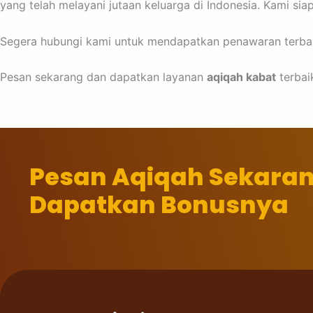
yang telah melayani jutaan keluarga di Indonesia. Kami s
Segera hubungi kami untuk mendapatkan penawaran terbaik
Pesan sekarang dan dapatkan layanan
aqiqah kabat
terbai
Pesan Aqiqah Sekara
Dapatkan Bonusnya