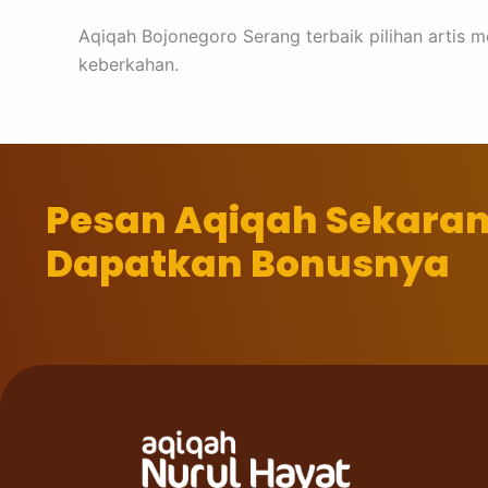
Aqiqah Bojonegoro Serang terbaik pilihan artis 
keberkahan.
Pesan Aqiqah Sekara
Dapatkan Bonusnya