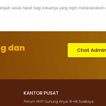
menjadi solusi tepat bagi keluarga yang ingin melaksanakan
ng dan
Chat Admi
KANTOR PUSAT
Perum IKIP Gunung Anyar B-48 Surabaya.