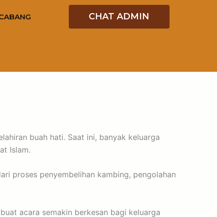
CHAT ADMIN
CABANG
ahiran buah hati. Saat ini, banyak keluarga
t Islam.
dari proses penyembelihan kambing, pengolahan
embuat acara semakin berkesan bagi keluarga