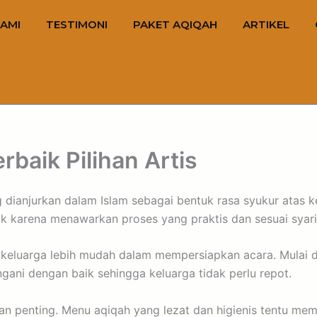
AMI
TESTIMONI
PAKET AQIQAH
ARTIKEL
baik Pilihan Artis
ianjurkan dalam Islam sebagai bentuk rasa syukur atas kel
k karena menawarkan proses yang praktis dan sesuai syaria
keluarga lebih mudah dalam mempersiapkan acara. Mulai 
ani dengan baik sehingga keluarga tidak perlu repot.
tian penting. Menu aqiqah yang lezat dan higienis tentu m