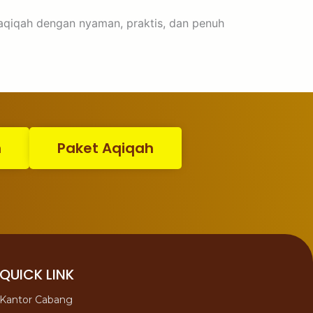
 aqiqah dengan nyaman, praktis, dan penuh
n
Paket Aqiqah
QUICK LINK
Kantor Cabang