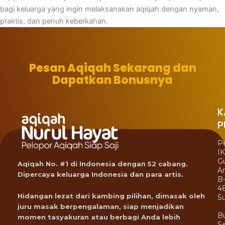
bagi keluarga yang ingin melaksanakan aqiqah dengan nyaman,
praktis, dan penuh keberkahan.
Pesan Aqiqah Sekarang dan
Dapatkan Bonusnya
K
P
P
I
G
Aqiqah No. #1 di Indonesia dengan 52 cabang.
A
Dipercaya keluarga Indonesia dan para artis.
B
4
Hidangan lezat dari kambing pilihan, dimasak oleh
Su
juru masak berpengalaman, siap menjadikan
B
momen tasyakuran atau berbagi Anda lebih
Se