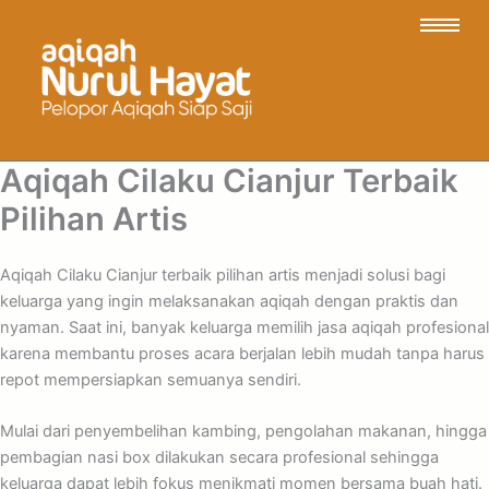
Aqiqah Cilaku Cianjur Terbaik
Pilihan Artis
Aqiqah Cilaku Cianjur terbaik pilihan artis menjadi solusi bagi
keluarga yang ingin melaksanakan aqiqah dengan praktis dan
nyaman. Saat ini, banyak keluarga memilih jasa aqiqah profesional
karena membantu proses acara berjalan lebih mudah tanpa harus
repot mempersiapkan semuanya sendiri.
Mulai dari penyembelihan kambing, pengolahan makanan, hingga
pembagian nasi box dilakukan secara profesional sehingga
keluarga dapat lebih fokus menikmati momen bersama buah hati.