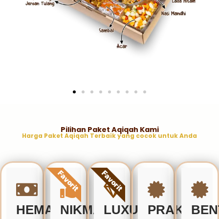
Pilihan Paket Aqiqah Kami
Harga Paket Aqiqah Terbaik yang cocok untuk Anda
Favorit
Favorit
HEMAT
NIKMAT
LUXURY
PRAKTIS
BEN