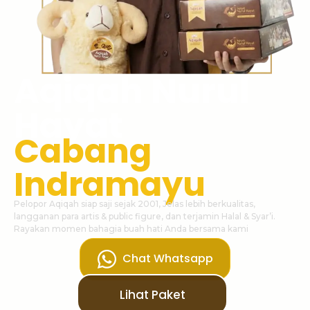
Aqiqah Nurul
Hayat
Cabang
Indramayu
Pelopor Aqiqah siap saji sejak 2001, Jelas lebih berkualitas,
langganan para artis & public figure, dan terjamin Halal & Syar’i.
Rayakan momen bahagia buah hati Anda bersama kami
Chat Whatsapp
Lihat Paket