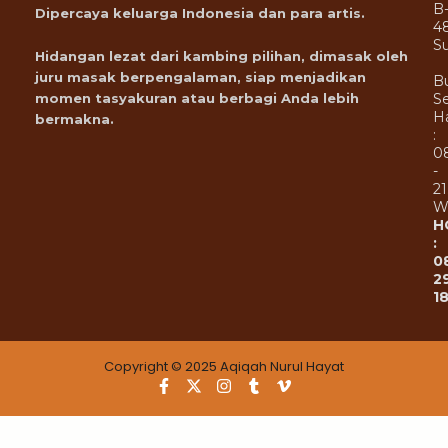
B
Dipercaya keluarga Indonesia dan para artis.
4
Su
Hidangan lezat dari kambing pilihan, dimasak oleh
juru masak berpengalaman, siap menjadikan
B
Se
momen tasyakuran atau berbagi Anda lebih
Ha
bermakna.
:
0
-
21
W
H
:
0
2
1
Copyright © 2025 Aqiqah Nurul Hayat
F
X
I
T
V
a
-
n
u
i
c
t
s
m
m
e
w
t
b
e
b
i
a
l
o