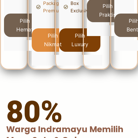
Packaging
Box
Pilih
Premium
Exclusive
Praktis
Pilih
Pili
Hemat
Ben
Pilih
Pilih
Nikmat
Luxury
80%
Warga Indramayu Memilih