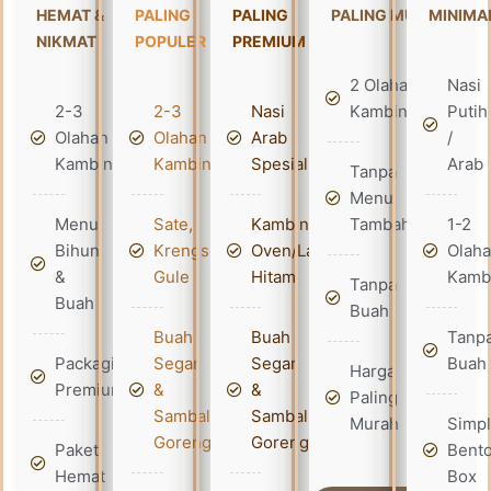
HEMAT &
PALING
PALING
PALING MURAH
MINIMA
NIKMAT
POPULER
PREMIUM
2 Olahan
Nasi
2-3
2-3
Nasi
Kambing
Putih
Olahan
Olahan
Arab
/
Kambing
Kambing
Spesial
Arab
Tanpa
Menu
Menu
Sate,
Kambing
Tambahan
1-2
Bihun
Krengseng,
Oven/Lada
Olah
&
Gule
Hitam
Kamb
Tanpa
Buah
Buah
Buah
Buah
Tanp
Packaging
Segar
Segar
Buah
Harga
Premium
&
&
Paling
Sambal
Sambal
Murah
Simp
Goreng
Goreng
Paket
Bent
Hemat
Box