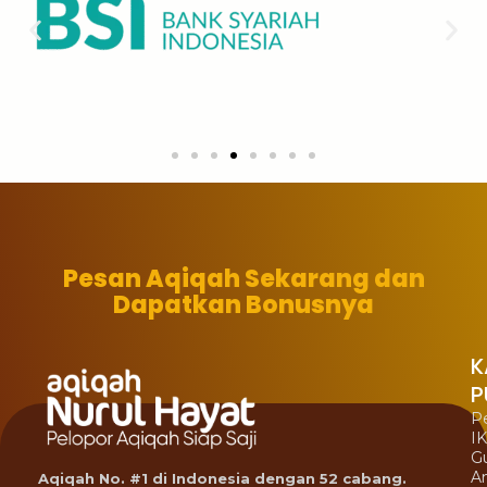
Pesan Aqiqah Sekarang dan
Dapatkan Bonusnya
K
P
P
I
G
A
Aqiqah No. #1 di Indonesia dengan 52 cabang.