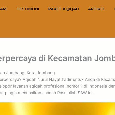
AMI
TESTIMONI
PAKET AQIQAH
ARTIKEL
erpercaya di Kecamatan Jom
tan Jombang, Kota Jombang
n terpercaya? Aqiqah Nurul Hayat hadir untuk Anda di Keca
lopor layanan aqiqah profesional nomor 1 di Indonesia d
ng ingin menunaikan sunnah Rasulullah SAW ini.