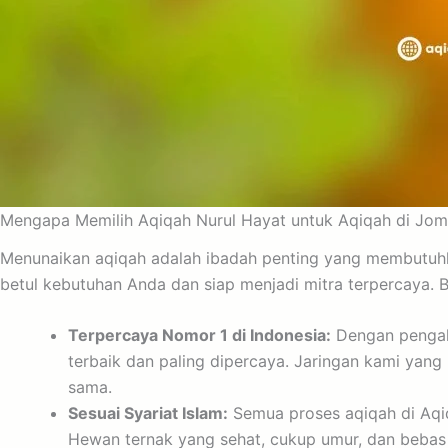
Mengapa Memilih Aqiqah Nurul Hayat untuk Aqiqah di Jo
Menunaikan aqiqah adalah ibadah penting yang membutuhka
betul kebutuhan Anda dan siap menjadi mitra terpercaya. 
Terpercaya Nomor 1 di Indonesia:
Dengan pengala
terbaik dan paling dipercaya. Jaringan kami ya
sama.
Sesuai Syariat Islam:
Semua proses aqiqah di Aqiqa
Hewan ternak yang sehat, cukup umur, dan bebas