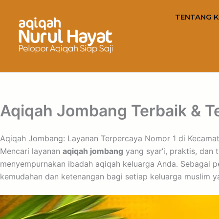
TENTANG K
Aqiqah Jombang Terbaik & T
Aqiqah Jombang: Layanan Terpercaya Nomor 1 di Kecama
Mencari layanan
aqiqah jombang
yang syar’i, praktis, da
menyempurnakan ibadah aqiqah keluarga Anda. Sebagai pe
kemudahan dan ketenangan bagi setiap keluarga muslim ya