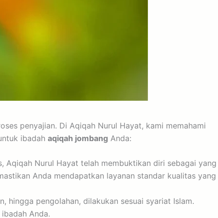
roses penyajian. Di Aqiqah Nurul Hayat, kami memahami
 untuk ibadah
aqiqah jombang
Anda:
 Aqiqah Nurul Hayat telah membuktikan diri sebagai yang
mastikan Anda mendapatkan layanan standar kualitas yang
 hingga pengolahan, dilakukan sesuai syariat Islam.
 ibadah Anda.