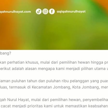
mbang?
n perhatian khusus, mulai dari pemilihan hewan hingga p
Berikut adalah alasan mengapa kami menjadi pilihan utama
man puluhan tahun dan puluhan ribu pelanggan yang puas,
ng luas, termasuk di Kecamatan Jombang, Kota Jombang, me
h Nurul Hayat, mulai dari pemilihan hewan, penyembelihan,
 cacat menjadi prioritas kami untuk memastikan keabsahan