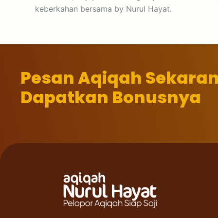
keberkahan bersama by Nurul Hayat.
Pesan Aqiqah Sekara
Dapatkan Bonusnya