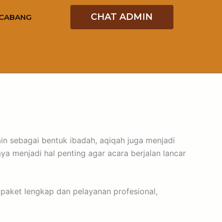
CHAT ADMIN
CABANG
in sebagai bentuk ibadah, aqiqah juga menjadi
a menjadi hal penting agar acara berjalan lancar
paket lengkap dan pelayanan profesional,