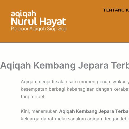
TENTANG K
Aqiqah Kembang Jepara Terb
Aqiqah menjadi salah satu momen penuh syukur ya
kesempatan berbagi kebahagiaan dengan kerabat d
tanpa ribet.
Kini, menemukan
Aqiqah Kembang Jepara Terba
keluarga dapat melaksanakan aqiqah dengan lebi