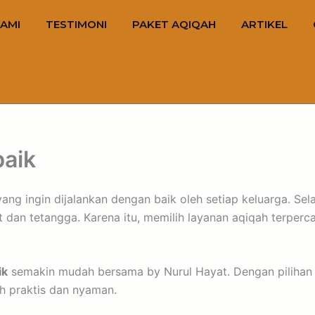
AMI
TESTIMONI
PAKET AQIQAH
ARTIKEL
aik
ng ingin dijalankan dengan baik oleh setiap keluarga. Sela
an tetangga. Karena itu, memilih layanan aqiqah terpercay
ik
semakin mudah bersama by Nurul Hayat. Dengan pilihan 
h praktis dan nyaman.