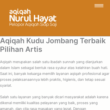
Aqiqah Kudu Jombang Terbaik
Pilihan Artis
Aqiqah merupakan salah satu ibadah sunnah yang dianjurkan
dalam Islam sebagai bentuk rasa syukur atas kelahiran buah hati.
Saat ini, banyak keluarga memilih layanan aqiqah profesional agar
proses pelaksanaannya lebih praktis, higienis, dan tetap sesuai
syariat.
Salah satu layanan yang banyak dicari masyarakat adalah karena
dikenal memiliki kualitas pelayanan yang baik, proses yang
amanah, dan cita rasa masakan yang lezat. Dengan