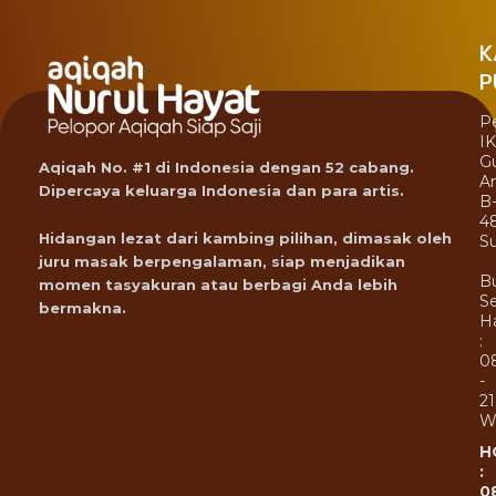
K
P
P
I
G
Aqiqah No. #1 di Indonesia dengan 52 cabang.
A
Dipercaya keluarga Indonesia dan para artis.
B
4
Hidangan lezat dari kambing pilihan, dimasak oleh
Su
juru masak berpengalaman, siap menjadikan
B
momen tasyakuran atau berbagi Anda lebih
Se
bermakna.
Ha
:
0
-
21
W
H
:
0