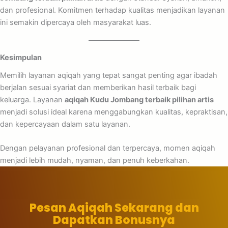
dan profesional. Komitmen terhadap kualitas menjadikan layanan
ini semakin dipercaya oleh masyarakat luas.
Kesimpulan
Memilih layanan aqiqah yang tepat sangat penting agar ibadah
berjalan sesuai syariat dan memberikan hasil terbaik bagi
keluarga. Layanan
aqiqah Kudu Jombang terbaik pilihan artis
menjadi solusi ideal karena menggabungkan kualitas, kepraktisan,
dan kepercayaan dalam satu layanan.
Dengan pelayanan profesional dan terpercaya, momen aqiqah
menjadi lebih mudah, nyaman, dan penuh keberkahan.
Pesan Aqiqah Sekarang dan
Dapatkan Bonusnya