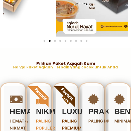
Pilihan Paket Aqiqah Kami
Harga Paket Aqiqah Terbaik yang cocok untuk Anda
Favorit
Favorit
HEMAT
NIKMAT
LUXURY
PRAKTIS
BEN
HEMAT &
PALING
PALING
PALING MURAH
MINIMA
NIKMAT
POPULER
PREMIUM