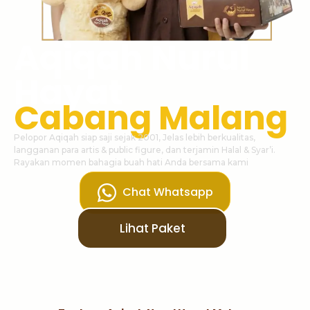
Aqiqah Nurul
Hayat
Cabang Malang
Pelopor Aqiqah siap saji sejak 2001, Jelas lebih berkualitas,
langganan para artis & public figure, dan terjamin Halal & Syar’i.
Rayakan momen bahagia buah hati Anda bersama kami
Chat Whatsapp
Lihat Paket