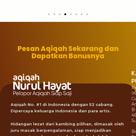
Pesan Aqiqah Sekarang dan
Dapatkan Bonusnya
K
P
P
I
G
A
Aqiqah No. #1 di Indonesia dengan 52 cabang.
B
Dipercaya keluarga Indonesia dan para artis.
4
Su
Hidangan lezat dari kambing pilihan, dimasak oleh
juru masak berpengalaman, siap menjadikan
B