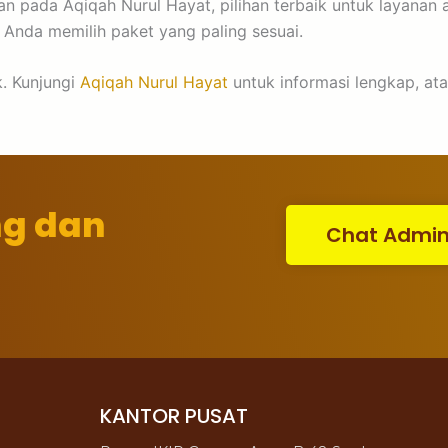
n pada Aqiqah Nurul Hayat, pilihan terbaik untuk layanan 
Anda memilih paket yang paling sesuai.
k. Kunjungi
Aqiqah Nurul Hayat
untuk informasi lengkap, ata
ng dan
Chat Admi
KANTOR PUSAT