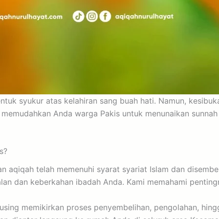
tuk syukur atas kelahiran sang buah hati. Namun, kesibuk
n, memudahkan Anda warga Pakis untuk menunaikan sunnah i
s?
 aqiqah telah memenuhi syarat syariat Islam dan disembeli
alan dan keberkahan ibadah Anda. Kami memahami pentingn
pusing memikirkan proses penyembelihan, pengolahan, hing