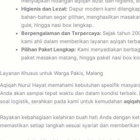
menyiapkan hidangan aqiqah lezat dan higienis, s
Higienis dan Lezat:
Dapur modern kami dilengkapi
bahan-bahan segar pilihan, menghasilkan masakan 
gule, hingga nasi box lengkap.
Berpengalaman dan Terpercaya:
Sejak tahun 200
kami ahli dalam memberikan layanan aqiqah terbai
Pilihan Paket Lengkap:
Kami menyediakan berbagai
paket masakan matang, hingga paket nasi box k
Layanan Khusus untuk Warga Pakis, Malang
Aqiqah Nurul Hayat memahami kebutuhan spesifik masyara
Anda akan sampai tepat waktu dan dalam kondisi terbaik.
soal logistik, serahkan pada kami untuk kemudahan
aqiqah
Rayakan kebahagiaan kelahiran buah hati Anda dengan kete
memastikan setiap langkah sesuai syariat dan memberika