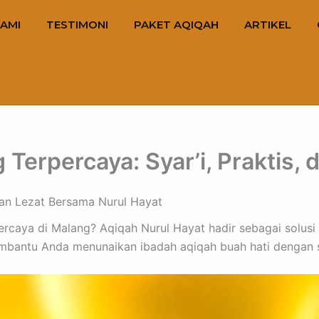
AMI
TESTIMONI
PAKET AQIQAH
ARTIKEL
Terpercaya: Syar’i, Praktis, 
 dan Lezat Bersama Nurul Hayat
rpercaya di Malang? Aqiqah Nurul Hayat hadir sebagai solus
bantu Anda menunaikan ibadah aqiqah buah hati dengan se