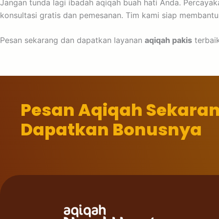
Jangan tunda lagi ibadah aqiqah buah hati Anda. Percayaka
konsultasi gratis dan pemesanan. Tim kami siap membantu 
Pesan sekarang dan dapatkan layanan
aqiqah pakis
terbai
Pesan Aqiqah Sekara
Dapatkan Bonusnya