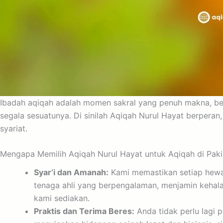
Ibadah aqiqah adalah momen sakral yang penuh makna, ben
segala sesuatunya. Di sinilah Aqiqah Nurul Hayat berpera
syariat.
Mengapa Memilih Aqiqah Nurul Hayat untuk Aqiqah di Paki
Syar’i dan Amanah:
Kami memastikan setiap hewan
tenaga ahli yang berpengalaman, menjamin kehal
kami sediakan.
Praktis dan Terima Beres:
Anda tidak perlu lagi 