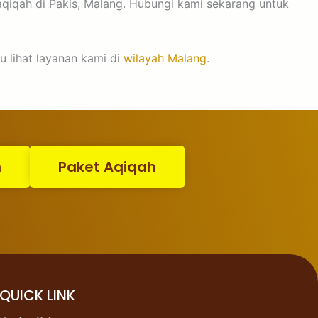
aqiqah di Pakis, Malang. Hubungi kami sekarang untuk
u lihat layanan kami di
wilayah Malang
.
n
Paket Aqiqah
QUICK LINK