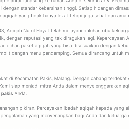
iap diantar langsung ke rumah Anda di seluruh area Kecama
 dengan standar kebersihan tinggi. Setiap hidangan dima
aqiqah yang tidak hanya lezat tetapi juga sehat dan aman d
3, Aqiqah Nurul Hayat telah melayani puluhan ribu keluarg
k, dengan reputasi yang tak diragukan lagi. Kepercayaan A
 pilihan paket aqiqah yang bisa disesuaikan dengan kebu
omplit dengan menu pendamping. Semua dirancang untuk 
kat di Kecamatan Pakis, Malang. Dengan cabang terdekat 
 Kami siap menjadi mitra Anda dalam menyelenggarakan aqi
 pakis
Anda.
nangan pikiran. Percayakan ibadah aqiqah kepada yang ahl
n pengalaman yang menyenangkan bagi Anda dan keluarga d