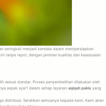
an seringkali menjadi kendala dalam mempersiapkan
ni tanpa repot, dengan jaminan kualitas dan kesesuaian
h sesuai standar. Proses penyembelihan dilakukan oleh
ya aspek syar’i dalam setiap layanan
aqiqah pakis
yang
ga distribusi. Serahkan semuanya kepada kami. Kami akan