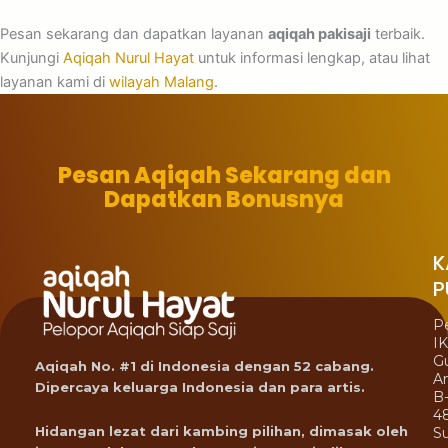
Pesan sekarang dan dapatkan layanan
aqiqah pakisaji
terbaik.
Kunjungi
Aqiqah Nurul Hayat
untuk informasi lengkap, atau lihat
layanan kami di
wilayah Malang
.
Pesan Aqiqah Sekarang dan
Dapatkan Bonusnya
K
P
P
I
G
Aqiqah No. #1 di Indonesia dengan 52 cabang.
A
Dipercaya keluarga Indonesia dan para artis.
B
4
Hidangan lezat dari kambing pilihan, dimasak oleh
Su