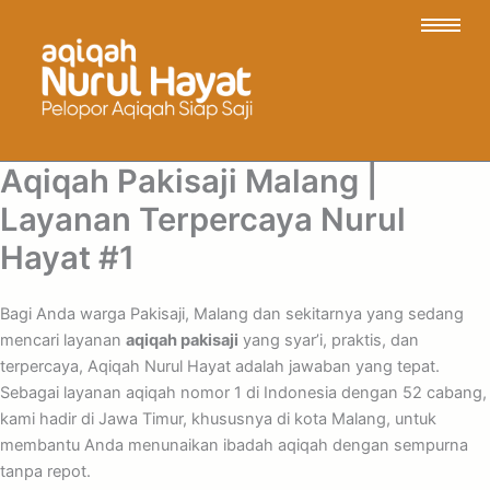
Aqiqah Pakisaji Malang |
Layanan Terpercaya Nurul
Hayat #1
Bagi Anda warga Pakisaji, Malang dan sekitarnya yang sedang
mencari layanan
aqiqah pakisaji
yang syar’i, praktis, dan
terpercaya, Aqiqah Nurul Hayat adalah jawaban yang tepat.
Sebagai layanan aqiqah nomor 1 di Indonesia dengan 52 cabang,
kami hadir di Jawa Timur, khususnya di kota Malang, untuk
membantu Anda menunaikan ibadah aqiqah dengan sempurna
tanpa repot.