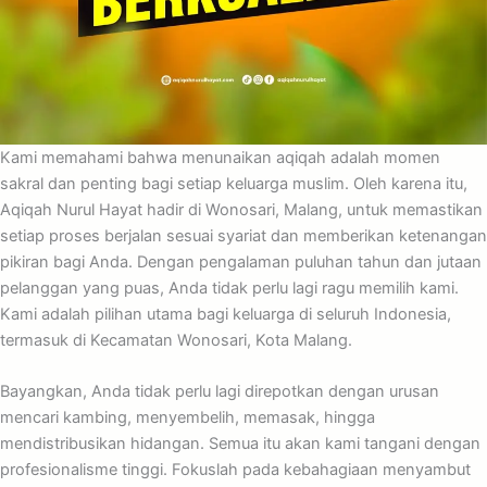
Kami memahami bahwa menunaikan aqiqah adalah momen
sakral dan penting bagi setiap keluarga muslim. Oleh karena itu,
Aqiqah Nurul Hayat hadir di Wonosari, Malang, untuk memastikan
setiap proses berjalan sesuai syariat dan memberikan ketenangan
pikiran bagi Anda. Dengan pengalaman puluhan tahun dan jutaan
pelanggan yang puas, Anda tidak perlu lagi ragu memilih kami.
Kami adalah pilihan utama bagi keluarga di seluruh Indonesia,
termasuk di Kecamatan Wonosari, Kota Malang.
Bayangkan, Anda tidak perlu lagi direpotkan dengan urusan
mencari kambing, menyembelih, memasak, hingga
mendistribusikan hidangan. Semua itu akan kami tangani dengan
profesionalisme tinggi. Fokuslah pada kebahagiaan menyambut