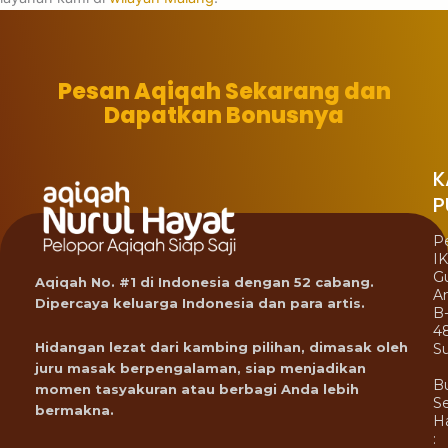
Pesan Aqiqah Sekarang dan
Dapatkan Bonusnya
K
P
P
I
G
Aqiqah No. #1 di Indonesia dengan 52 cabang.
A
Dipercaya keluarga Indonesia dan para artis.
B
4
Hidangan lezat dari kambing pilihan, dimasak oleh
Su
juru masak berpengalaman, siap menjadikan
B
momen tasyakuran atau berbagi Anda lebih
Se
bermakna.
Ha
: