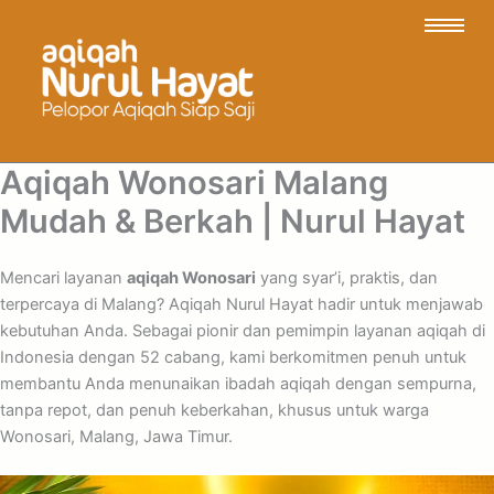
Aqiqah Wonosari Malang
Mudah & Berkah | Nurul Hayat
Mencari layanan
aqiqah Wonosari
yang syar’i, praktis, dan
terpercaya di Malang? Aqiqah Nurul Hayat hadir untuk menjawab
kebutuhan Anda. Sebagai pionir dan pemimpin layanan aqiqah di
Indonesia dengan 52 cabang, kami berkomitmen penuh untuk
membantu Anda menunaikan ibadah aqiqah dengan sempurna,
tanpa repot, dan penuh keberkahan, khusus untuk warga
Wonosari, Malang, Jawa Timur.