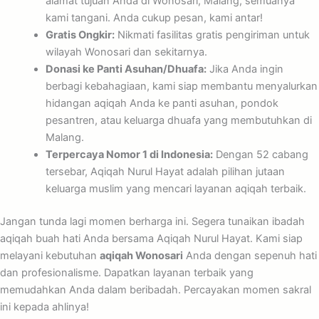
alamat tujuan Anda di Wonosari, Malang, semuanya
kami tangani. Anda cukup pesan, kami antar!
Gratis Ongkir:
Nikmati fasilitas gratis pengiriman untuk
wilayah Wonosari dan sekitarnya.
Donasi ke Panti Asuhan/Dhuafa:
Jika Anda ingin
berbagi kebahagiaan, kami siap membantu menyalurkan
hidangan aqiqah Anda ke panti asuhan, pondok
pesantren, atau keluarga dhuafa yang membutuhkan di
Malang.
Terpercaya Nomor 1 di Indonesia:
Dengan 52 cabang
tersebar, Aqiqah Nurul Hayat adalah pilihan jutaan
keluarga muslim yang mencari layanan aqiqah terbaik.
Jangan tunda lagi momen berharga ini. Segera tunaikan ibadah
aqiqah buah hati Anda bersama Aqiqah Nurul Hayat. Kami siap
melayani kebutuhan
aqiqah Wonosari
Anda dengan sepenuh hati
dan profesionalisme. Dapatkan layanan terbaik yang
memudahkan Anda dalam beribadah. Percayakan momen sakral
ini kepada ahlinya!