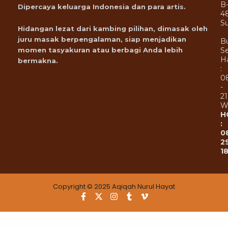
B
Dipercaya keluarga Indonesia dan para artis.
4
Su
Hidangan lezat dari kambing pilihan, dimasak oleh
juru masak berpengalaman, siap menjadikan
B
Se
momen tasyakuran atau berbagi Anda lebih
Ha
bermakna.
:
0
-
21
W
H
:
0
2
1
Copyright © 2025 Aqiqah Nurul Hayat
F
X
I
T
V
a
-
n
u
i
c
t
s
m
m
e
w
t
b
e
b
i
a
l
o