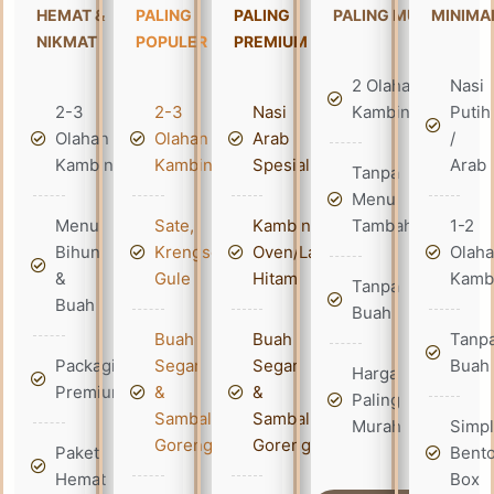
HEMAT &
PALING
PALING
PALING MURAH
MINIMA
NIKMAT
POPULER
PREMIUM
2 Olahan
Nasi
2-3
2-3
Nasi
Kambing
Putih
Olahan
Olahan
Arab
/
Kambing
Kambing
Spesial
Arab
Tanpa
Menu
Menu
Sate,
Kambing
Tambahan
1-2
Bihun
Krengseng,
Oven/Lada
Olah
&
Gule
Hitam
Kamb
Tanpa
Buah
Buah
Buah
Buah
Tanp
Packaging
Segar
Segar
Buah
Harga
Premium
&
&
Paling
Sambal
Sambal
Murah
Simp
Goreng
Goreng
Paket
Bent
Hemat
Box