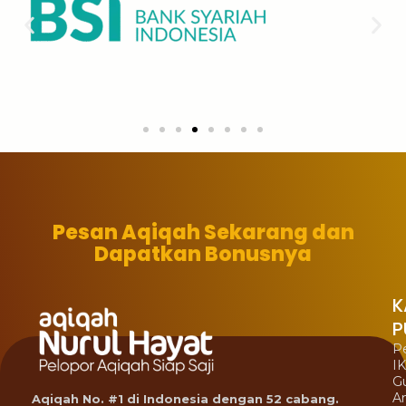
Pesan Aqiqah Sekarang dan
Dapatkan Bonusnya
K
P
P
I
G
A
Aqiqah No. #1 di Indonesia dengan 52 cabang.