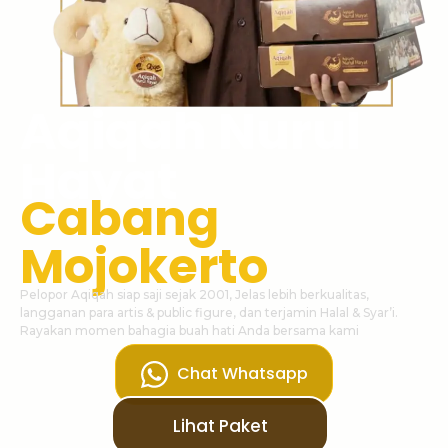
Aqiqah Nurul
Hayat
Cabang
Mojokerto
Pelopor Aqiqah siap saji sejak 2001, Jelas lebih berkualitas,
langganan para artis & public figure, dan terjamin Halal & Syar’i.
Rayakan momen bahagia buah hati Anda bersama kami
Chat Whatsapp
Lihat Paket