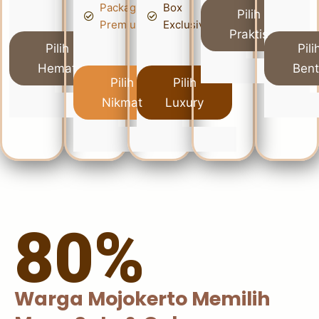
Packaging
Box
Pilih
Premium
Exclusive
Praktis
Pilih
Pili
Hemat
Ben
Pilih
Pilih
Nikmat
Luxury
80%
Warga Mojokerto Memilih