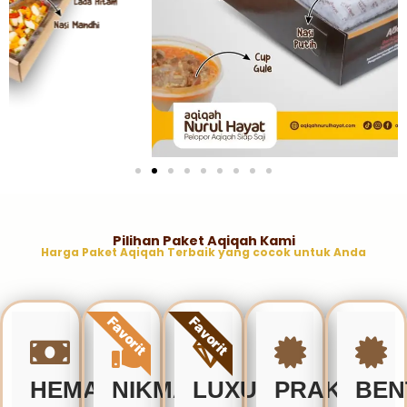
Pilihan Paket Aqiqah Kami
Harga Paket Aqiqah Terbaik yang cocok untuk Anda
Favorit
Favorit
HEMAT
NIKMAT
LUXURY
PRAKTIS
BEN