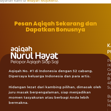
layanan kami di
wilayah Mojokerto
.
Pesan Aqiqah Sekarang dan
Dapatkan Bonusnya
K
P
P
I
G
Aqiqah No. #1 di Indonesia dengan 52 cabang.
A
Dipercaya keluarga Indonesia dan para artis.
B
4
Hidangan lezat dari kambing pilihan, dimasak oleh
Su
juru masak berpengalaman, siap menjadikan
B
momen tasyakuran atau berbagi Anda lebih
Se
bermakna.
Ha
: