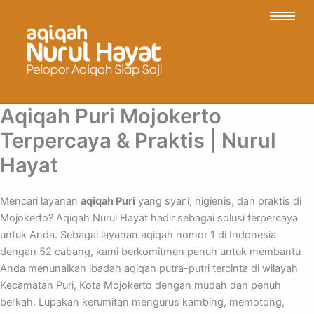
Aqiqah Puri Mojokerto
Terpercaya & Praktis | Nurul
Hayat
Mencari layanan
aqiqah Puri
yang syar’i, higienis, dan praktis di
Mojokerto? Aqiqah Nurul Hayat hadir sebagai solusi terpercaya
untuk Anda. Sebagai layanan aqiqah nomor 1 di Indonesia
dengan 52 cabang, kami berkomitmen penuh untuk membantu
Anda menunaikan ibadah aqiqah putra-putri tercinta di wilayah
Kecamatan Puri, Kota Mojokerto dengan mudah dan penuh
berkah. Lupakan kerumitan mengurus kambing, memotong,