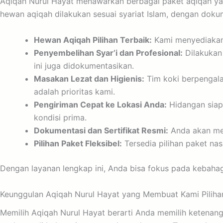
Aqiqah Nurul Hayat menawarkan berbagai paket aqiqah ya
hewan aqiqah dilakukan sesuai syariat Islam, dengan doku
Hewan Aqiqah Pilihan Terbaik:
Kami menyediakan k
Penyembelihan Syar’i dan Profesional:
Dilakukan 
ini juga didokumentasikan.
Masakan Lezat dan Higienis:
Tim koki berpengalam
adalah prioritas kami.
Pengiriman Cepat ke Lokasi Anda:
Hidangan siap 
kondisi prima.
Dokumentasi dan Sertifikat Resmi:
Anda akan men
Pilihan Paket Fleksibel:
Tersedia pilihan paket nas
Dengan layanan lengkap ini, Anda bisa fokus pada kebahag
Keunggulan Aqiqah Nurul Hayat yang Membuat Kami Piliha
Memilih Aqiqah Nurul Hayat berarti Anda memilih ketenang