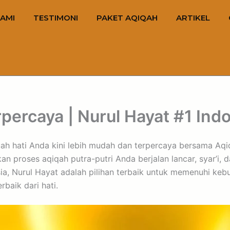
AMI
TESTIMONI
PAKET AQIQAH
ARTIKEL
percaya | Nurul Hayat #1 Ind
h hati Anda kini lebih mudah dan terpercaya bersama Aqiqa
n proses aqiqah putra-putri Anda berjalan lancar, syar’i,
sia, Nurul Hayat adalah pilihan terbaik untuk memenuhi ke
baik dari hati.