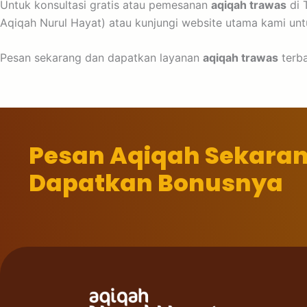
Untuk konsultasi gratis atau pemesanan
aqiqah trawas
di 
Aqiqah Nurul Hayat) atau kunjungi website utama kami untuk
Pesan sekarang dan dapatkan layanan
aqiqah trawas
terba
Pesan Aqiqah Sekara
Dapatkan Bonusnya