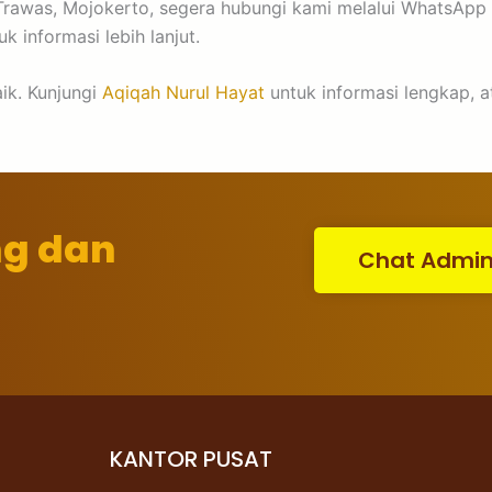
Trawas, Mojokerto, segera hubungi kami melalui WhatsAp
 informasi lebih lanjut.
ik. Kunjungi
Aqiqah Nurul Hayat
untuk informasi lengkap, a
ng dan
Chat Admi
KANTOR PUSAT