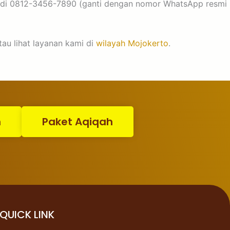
p di 0812-3456-7890 (ganti dengan nomor WhatsApp resmi
tau lihat layanan kami di
wilayah Mojokerto
.
n
Paket Aqiqah
QUICK LINK