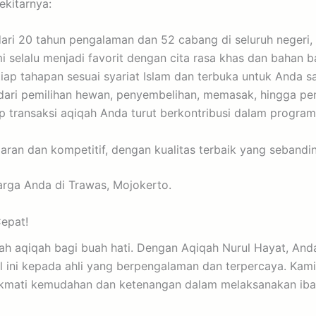
ekitarnya:
ri 20 tahun pengalaman dan 52 cabang di seluruh negeri, r
selalu menjadi favorit dengan cita rasa khas dan bahan ba
ap tahapan sesuai syariat Islam dan terbuka untuk Anda sa
ari pemilihan hewan, penyembelihan, memasak, hingga pen
p transaksi aqiqah Anda turut berkontribusi dalam progra
an dan kompetitif, dengan kualitas terbaik yang sebandin
arga Anda di Trawas, Mojokerto.
epat!
dah aqiqah bagi buah hati. Dengan Aqiqah Nurul Hayat, An
l ini kepada ahli yang berpengalaman dan terpercaya. Kam
. Nikmati kemudahan dan ketenangan dalam melaksanakan ib