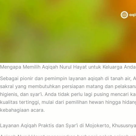
Mengapa Memilih Aqiqah Nurul Hayat untuk Keluarga Anda
Sebagai pionir dan pemimpin layanan aqiqah di tanah air,
sakral yang membutuhkan persiapan matang dan pelaksanaan
higienis, dan syar’i. Anda tidak perlu lagi pusing mencar
kualitas tertinggi, mulai dari pemilihan hewan hingga hid
kebahagiaan acara.
Layanan Aqiqah Praktis dan Syar’i di Mojokerto, Khususny