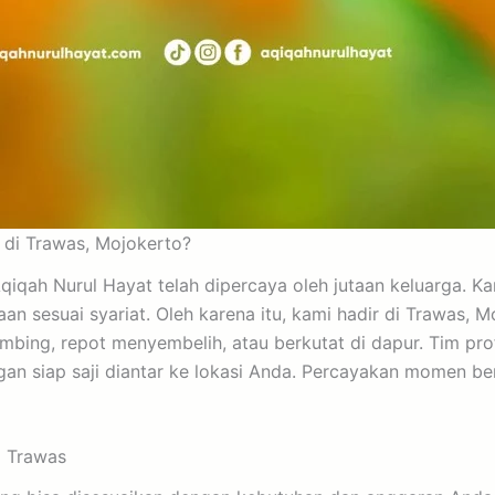
 di Trawas, Mojokerto?
 Aqiqah Nurul Hayat telah dipercaya oleh jutaan keluarga
 sesuai syariat. Oleh karena itu, kami hadir di Trawas, M
i kambing, repot menyembelih, atau berkutat di dapur. Tim
angan siap saji diantar ke lokasi Anda. Percayakan momen b
a Trawas