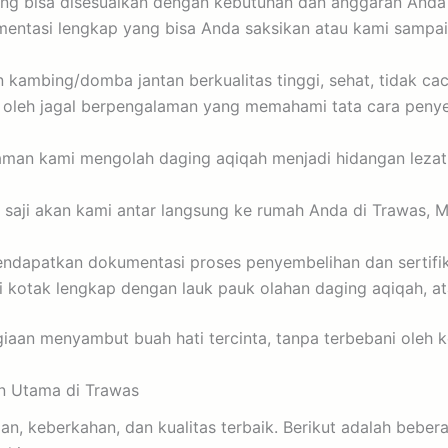
ng bisa disesuaikan dengan kebutuhan dan anggaran Anda
mentasi lengkap yang bisa Anda saksikan atau kami sampai
ambing/domba jantan berkualitas tinggi, sehat, tidak caca
oleh jagal berpengalaman yang memahami tata cara penyem
an kami mengolah daging aqiqah menjadi hidangan lezat se
saji akan kami antar langsung ke rumah Anda di Trawas, Mo
dapatkan dokumentasi proses penyembelihan dan sertifika
i kotak lengkap dengan lauk pauk olahan daging aqiqah, at
iaan menyambut buah hati tercinta, tanpa terbebani oleh k
n Utama di Trawas
an, keberkahan, dan kualitas terbaik. Berikut adalah beb