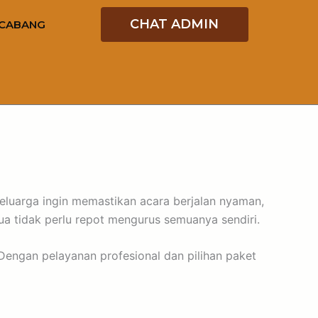
CHAT ADMIN
CABANG
eluarga ingin memastikan acara berjalan nyaman,
tua tidak perlu repot mengurus semuanya sendiri.
engan pelayanan profesional dan pilihan paket