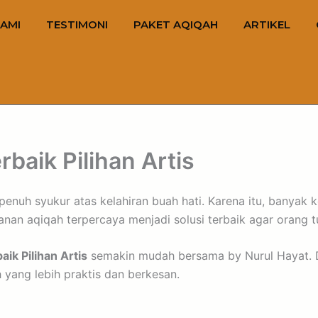
AMI
TESTIMONI
PAKET AQIQAH
ARTIKEL
baik Pilihan Artis
nuh syukur atas kelahiran buah hati. Karena itu, banyak k
ayanan aqiqah terpercaya menjadi solusi terbaik agar orang 
ik Pilihan Artis
semakin mudah bersama by Nurul Hayat. D
 yang lebih praktis dan berkesan.