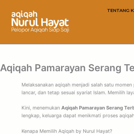
TENTANG K
Aqiqah Pamarayan Serang Ter
Melaksanakan aqiqah menjadi salah satu momen pe
lancar, dan tetap sesuai syariat Islam. Memilih l
Kini, menemukan
Aqiqah Pamarayan Serang Terba
lengkap, keluarga dapat menikmati proses aqiqah
Kenapa Memilih Aqiqah by Nurul Hayat?