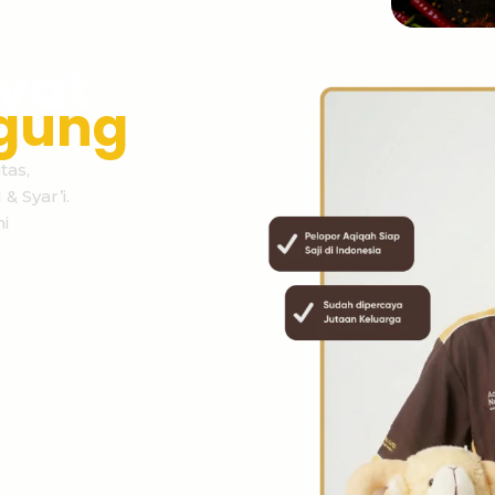
yat
gung
tas,
& Syar’i.
i