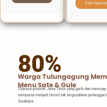
Pilih Nikma
80%
Warga Tulungagung Memi
Menu Sate & Gule
Citarasa autentik Jawa Timur yang gurih dan meresap
sempurna menjadi favorit tak tergoyahkan pelanggan 
Surabaya.