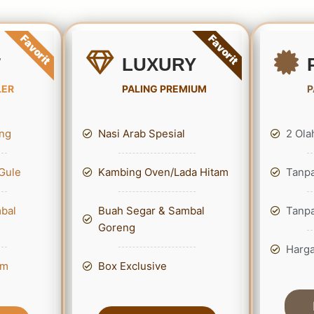
Favorit
Favorit
T
LUXURY
LER
PALING PREMIUM
P
ng
Nasi Arab Spesial
2 Ol
Gule
Kambing Oven/Lada Hitam
Tanp
bal
Buah Segar & Sambal
Tanp
Goreng
Harga
um
Box Exclusive