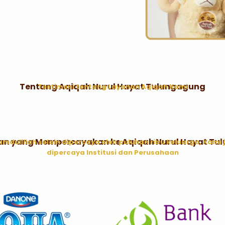
Tentang Aqiqah Nurul Hayat Tulungagung
Testimoni tentang Layanan Aqiqah Kami
an yang Mempercayakan ke Aqiqah Nurul Hayat Tu
amdulillah selain dipercaya oleh puluhan ribu keluarga, Kami 
dipercaya Institusi dan Perusahaan