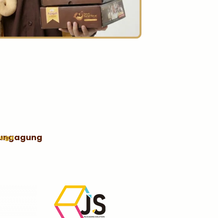
lungagung
juga