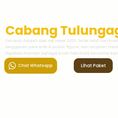
Aqiqah Nurul Ha
Cabang Tulunga
Pelopor Aqiqah siap saji sejak 2001, Jelas lebih berkuali
langganan para artis & public figure, dan terjamin Halal 
Rayakan momen bahagia buah hati Anda bersama kam
Lihat Paket
Chat Whatsapp