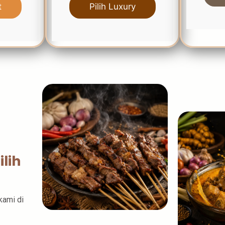
t
Pilih Luxury
lih
kami di