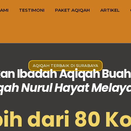
AMI
TESTIMONI
PAKET AQIQAH
ARTIKEL
AQIQAH TERBAIK DI SURABAYA
n Ibadah Aqiqah Buah 
qah Nurul Hayat Melay
ih dari 80 K