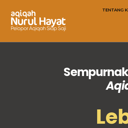
TENTANG K
Sempurnaka
Aqi
Leb