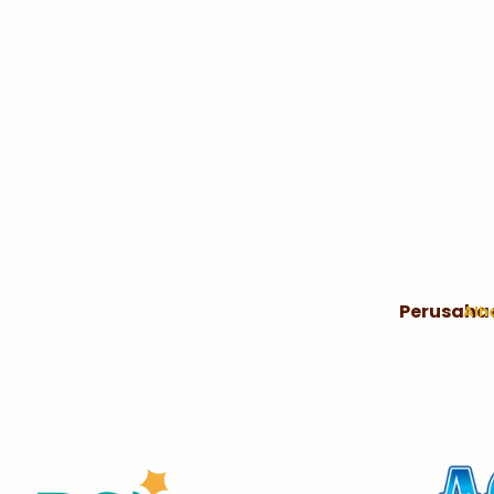
Perusaha
Alh