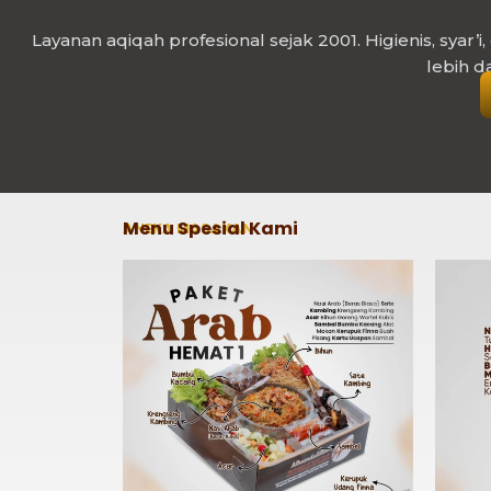
Layanan aqiqah profesional sejak 2001. Higienis, syar’i
lebih d
Menu Spesial Kami
ANEKA MASAKAN