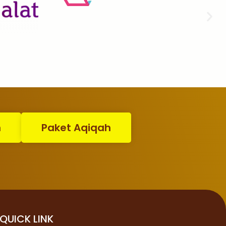
n
Paket Aqiqah
QUICK LINK