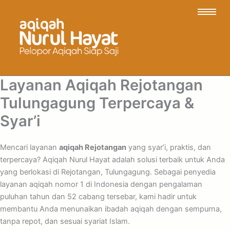
Layanan Aqiqah Rejotangan
Tulungagung Terpercaya &
Syar’i
Mencari layanan
aqiqah Rejotangan
yang syar’i, praktis, dan
terpercaya? Aqiqah Nurul Hayat adalah solusi terbaik untuk Anda
yang berlokasi di Rejotangan, Tulungagung. Sebagai penyedia
layanan aqiqah nomor 1 di Indonesia dengan pengalaman
puluhan tahun dan 52 cabang tersebar, kami hadir untuk
membantu Anda menunaikan ibadah aqiqah dengan sempurna,
tanpa repot, dan sesuai syariat Islam.