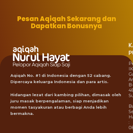
Pesan Aqiqah Sekarang dan
Dapatkan Bonusnya
K
P
P
I
G
Aqiqah No. #1 di Indonesia dengan 52 cabang.
A
Dipercaya keluarga Indonesia dan para artis.
B
4
Hidangan lezat dari kambing pilihan, dimasak oleh
Su
juru masak berpengalaman, siap menjadikan
B
momen tasyakuran atau berbagi Anda lebih
Se
bermakna.
Ha
:
0
-