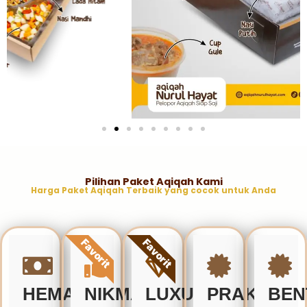
Pilihan Paket Aqiqah Kami
Harga Paket Aqiqah Terbaik yang cocok untuk Anda
Favorit
Favorit
HEMAT
NIKMAT
LUXURY
PRAKTIS
BEN