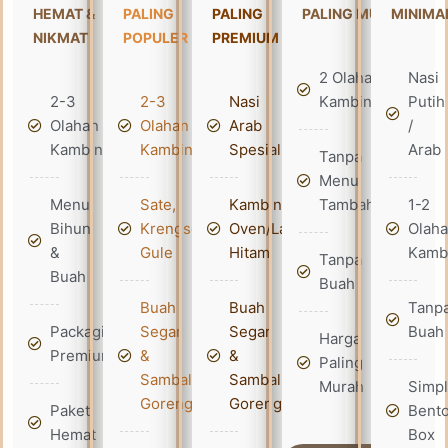
HEMAT &
PALING
PALING
PALING MURAH
MINIMA
NIKMAT
POPULER
PREMIUM
2 Olahan
Nasi
2-3
2-3
Nasi
Kambing
Putih
Olahan
Olahan
Arab
/
Kambing
Kambing
Spesial
Arab
Tanpa
Menu
Menu
Sate,
Kambing
Tambahan
1-2
Bihun
Krengseng,
Oven/Lada
Olah
&
Gule
Hitam
Kamb
Tanpa
Buah
Buah
Buah
Buah
Tanp
Packaging
Segar
Segar
Buah
Harga
Premium
&
&
Paling
Sambal
Sambal
Murah
Simp
Goreng
Goreng
Paket
Bent
Hemat
Box