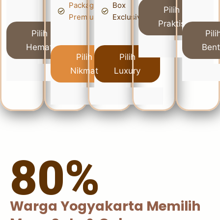
Packaging
Box
Pilih
Premium
Exclusive
Praktis
Pilih
Pili
Hemat
Ben
Pilih
Pilih
Nikmat
Luxury
80%
Warga Yogyakarta Memilih