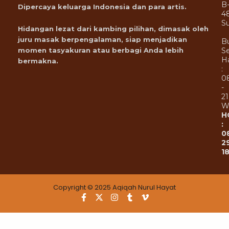
B
Dipercaya keluarga Indonesia dan para artis.
4
Su
Hidangan lezat dari kambing pilihan, dimasak oleh
juru masak berpengalaman, siap menjadikan
B
Se
momen tasyakuran atau berbagi Anda lebih
Ha
bermakna.
:
0
-
21
W
H
:
0
2
1
Copyright © 2025 Aqiqah Nurul Hayat
F
X
I
T
V
a
-
n
u
i
c
t
s
m
m
e
w
t
b
e
b
i
a
l
o