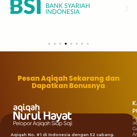
Pesan Aqiqah Sekarang dan
Dapatkan Bonusnya
K
P
P
I
G
A
Aqiqah No. #1 di Indonesia dengan 52 cabang.