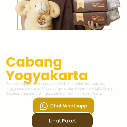
Aqiqah Nurul
Hayat
Cabang
Yogyakarta
Pelopor Aqiqah siap saji sejak 2001, Jelas lebih berkualitas,
langganan para artis & public figure, dan terjamin Halal & Syar’i.
Rayakan momen bahagia buah hati Anda bersama kami
Chat Whatsapp
Lihat Paket