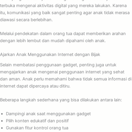
terbuka mengenai aktivitas digital yang mereka lakukan. Karena
itu, komunikasi yang baik sangat penting agar anak tidak merasa
diawasi secara berlebihan.
Melalui pendekatan dalam orang tua dapat memberikan arahan
dengan lebih lembut dan mudah dipahami oleh anak.
Ajarkan Anak Menggunakan Internet dengan Bijak
Selain membatasi penggunaan gadget, penting juga untuk
mengajarkan anak mengenai penggunaan internet yang sehat
dan aman. Anak perlu memahami bahwa tidak semua informasi di
internet dapat dipercaya atau ditiru.
Beberapa langkah sederhana yang bisa dilakukan antara lain:
Dampingi anak saat menggunakan gadget
Pilih konten edukatif dan positif
Gunakan fitur kontrol orang tua