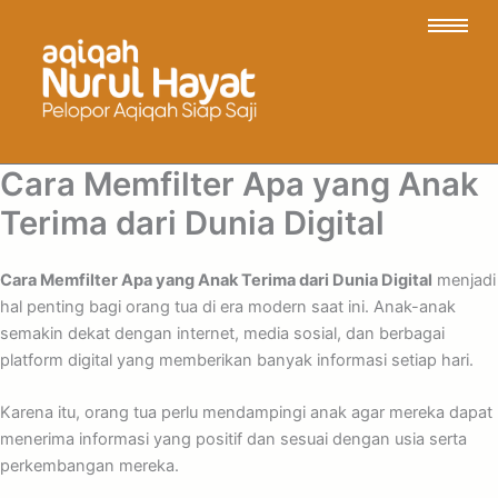
Cara Memfilter Apa yang Anak
Terima dari Dunia Digital
Cara Memfilter Apa yang Anak Terima dari Dunia Digital
menjadi
hal penting bagi orang tua di era modern saat ini. Anak-anak
semakin dekat dengan internet, media sosial, dan berbagai
platform digital yang memberikan banyak informasi setiap hari.
Karena itu, orang tua perlu mendampingi anak agar mereka dapat
menerima informasi yang positif dan sesuai dengan usia serta
perkembangan mereka.