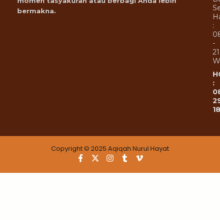
momen tasyakuran atau berbagi Anda lebih
Se
bermakna.
Ha
:
0
-
21
W
H
:
0
2
1
Copyright © 2025 Aqiqah Nurul Hayat
F
X
I
T
V
a
-
n
u
i
c
t
s
m
m
e
w
t
b
e
b
i
a
l
o
o
t
g
r
-
o
t
r
v
k
e
a
-
r
m