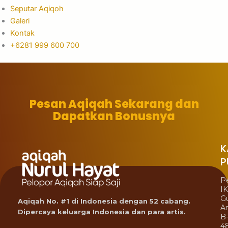
Seputar Aqiqoh
Galeri
Kontak
+6281 999 600 700
Pesan Aqiqah Sekarang dan
Dapatkan Bonusnya
K
P
P
I
G
Aqiqah No. #1 di Indonesia dengan 52 cabang.
A
Dipercaya keluarga Indonesia dan para artis.
B
4