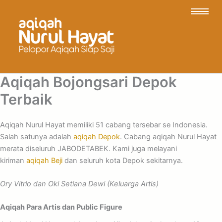
Aqiqah Bojongsari Depok
Terbaik
Aqiqah Nurul Hayat memiliki 51 cabang tersebar se Indonesia.
Salah satunya adalah
aqiqah Depok
. Cabang aqiqah Nurul Hayat
merata diseluruh JABODETABEK. Kami juga melayani
kiriman
aqiqah Beji
dan seluruh kota Depok sekitarnya.
Ory Vitrio dan Oki Setiana Dewi (Keluarga Artis)
Aqiqah Para Artis dan Public Figure