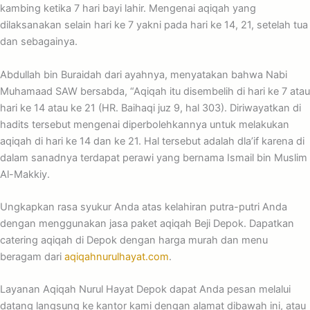
kambing ketika 7 hari bayi lahir. Mengenai aqiqah yang
dilaksanakan selain hari ke 7 yakni pada hari ke 14, 21, setelah tua
dan sebagainya.
Abdullah bin Buraidah dari ayahnya, menyatakan bahwa Nabi
Muhamaad SAW bersabda, “Aqiqah itu disembelih di hari ke 7 atau
hari ke 14 atau ke 21 (HR. Baihaqi juz 9, hal 303). Diriwayatkan di
hadits tersebut mengenai diperbolehkannya untuk melakukan
aqiqah di hari ke 14 dan ke 21. Hal tersebut adalah dla’if karena di
dalam sanadnya terdapat perawi yang bernama Ismail bin Muslim
Al-Makkiy.
Ungkapkan rasa syukur Anda atas kelahiran putra-putri Anda
dengan menggunakan jasa paket aqiqah Beji Depok. Dapatkan
catering aqiqah di Depok dengan harga murah dan menu
beragam dari
aqiqahnurulhayat.com
.
Layanan Aqiqah Nurul Hayat Depok dapat Anda pesan melalui
datang langsung ke kantor kami dengan alamat dibawah ini, atau