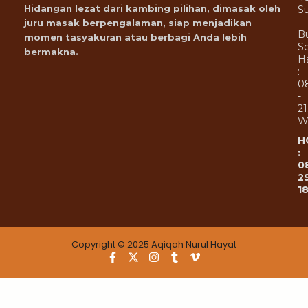
Hidangan lezat dari kambing pilihan, dimasak oleh
Su
juru masak berpengalaman, siap menjadikan
B
momen tasyakuran atau berbagi Anda lebih
Se
bermakna.
Ha
:
0
-
21
W
H
:
0
2
1
Copyright © 2025 Aqiqah Nurul Hayat
F
X
I
T
V
a
-
n
u
i
c
t
s
m
m
e
w
t
b
e
b
i
a
l
o