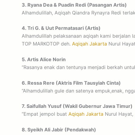
3. Ryana Dea & Puadin Redi (Pasangan Artis)
Alhamdulillah, Aqiqah Qiandra Rynayra Redi terla
4. Tri G. & Uut Permatasari (Artis)
Alhamdulillah pelaksanaan aqiqah kami berjalan 
TOP MARKOTOP deh.
Aqiqah Jakarta
Nurul Haya
5. Artis Alice Norin
“Rasanya enak dan tentunya menjadi berkah untu
6. Ressa Rere (Aktris Film Tausyiah Cinta)
“Alhamdulillah gule dan satenya empuk,enak, ng
7. Saifullah Yusuf (Wakil Gubernur Jawa Timur)
“Empat jempol buat
Aqiqah Jakarta
Nurul Hayat,
8. Syeikh Ali Jabir (Pendakwah)