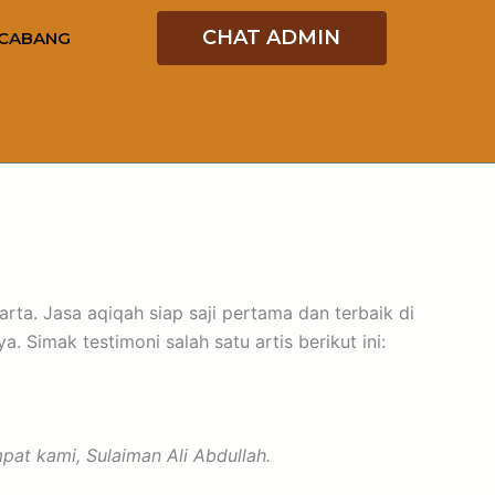
CHAT ADMIN
CABANG
rta. Jasa aqiqah siap saji pertama dan terbaik di
 Simak testimoni salah satu artis berikut ini:
at kami, Sulaiman Ali Abdullah.