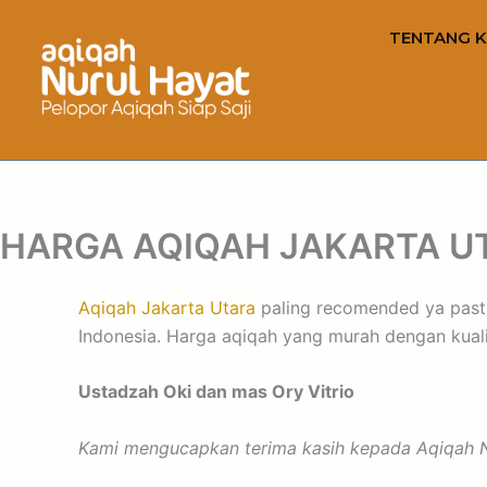
TENTANG K
HARGA AQIQAH JAKARTA U
Aqiqah Jakarta Utara
paling recomended ya pasti 
Indonesia. Harga aqiqah yang murah dengan kualita
Ustadzah Oki dan mas Ory Vitrio
Kami mengucapkan terima kasih kepada Aqiqah Nu