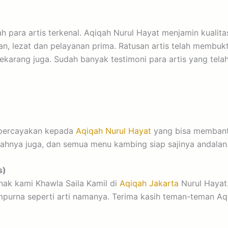
h para artis terkenal. Aqiqah Nurul Hayat menjamin kuali
an, lezat dan pelayanan prima. Ratusan artis telah membu
karang juga. Sudah banyak testimoni para artis yang tela
i percayakan kepada
Aqiqah Nurul Hayat
yang bisa membantu
iqahnya juga, dan semua menu kambing siap sajinya andala
s)
nak kami Khawla Saila Kamil di
Aqiqah Jakarta
Nurul Hayat
urna seperti arti namanya. Terima kasih teman-teman Aqi