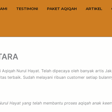
AMI
TESTIMONI
PAKET AQIQAH
ARTIKEL
TARA
Aqiqah Nurul Hayat. Telah dipecaya oleh banyak artis Jaka
s terbaik. Sudah melayani ribuan customer setiap bulannya.
rul Hayat yang telah membantu proses aqiqah anak keemp