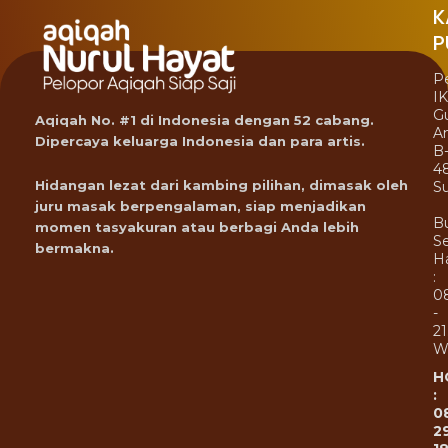
K
P
P
I
G
Aqiqah No. #1 di Indonesia dengan 52 cabang.
A
Dipercaya keluarga Indonesia dan para artis.
B
4
Hidangan lezat dari kambing pilihan, dimasak oleh
Su
juru masak berpengalaman, siap menjadikan
B
momen tasyakuran atau berbagi Anda lebih
Se
bermakna.
Ha
:
0
-
21
W
H
:
0
2