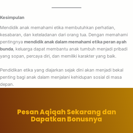
Kesimpulan
Mendidik anak memahami etika membutuhkan perhatian,
kesabaran, dan keteladanan dari orang tua. Dengan memahami
pentingnya
mendidik anak dalam memahami etika peran ayah
bunda
, keluarga dapat membantu anak tumbuh menjadi pribadi
yang sopan, percaya diri, dan memiliki karakter yang baik.
Pendidikan etika yang diajarkan sejak dini akan menjadi bekal
penting bagi anak dalam menjalani kehidupan sosial di masa
depan.
Pesan Aqiqah Sekarang dan
Dapatkan Bonusnya