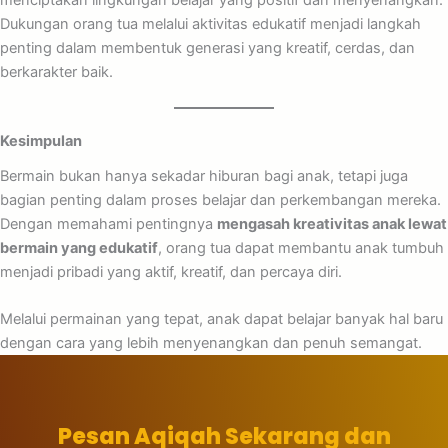
menciptakan lingkungan belajar yang positif dan menyenangkan.
Dukungan orang tua melalui aktivitas edukatif menjadi langkah
penting dalam membentuk generasi yang kreatif, cerdas, dan
berkarakter baik.
Kesimpulan
Bermain bukan hanya sekadar hiburan bagi anak, tetapi juga
bagian penting dalam proses belajar dan perkembangan mereka.
Dengan memahami pentingnya
mengasah kreativitas anak lewat
bermain yang edukatif
, orang tua dapat membantu anak tumbuh
menjadi pribadi yang aktif, kreatif, dan percaya diri.
Melalui permainan yang tepat, anak dapat belajar banyak hal baru
dengan cara yang lebih menyenangkan dan penuh semangat.
Pesan Aqiqah Sekarang dan