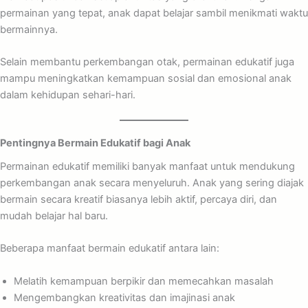
permainan yang tepat, anak dapat belajar sambil menikmati waktu
bermainnya.
Selain membantu perkembangan otak, permainan edukatif juga
mampu meningkatkan kemampuan sosial dan emosional anak
dalam kehidupan sehari-hari.
Pentingnya Bermain Edukatif bagi Anak
Permainan edukatif memiliki banyak manfaat untuk mendukung
perkembangan anak secara menyeluruh. Anak yang sering diajak
bermain secara kreatif biasanya lebih aktif, percaya diri, dan
mudah belajar hal baru.
Beberapa manfaat bermain edukatif antara lain:
Melatih kemampuan berpikir dan memecahkan masalah
Mengembangkan kreativitas dan imajinasi anak