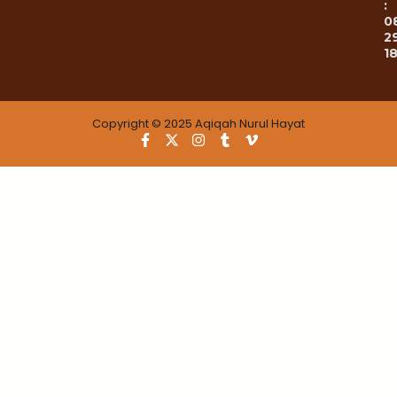
:
0
2
1
Copyright © 2025 Aqiqah Nurul Hayat
F
X
I
T
V
a
-
n
u
i
c
t
s
m
m
e
w
t
b
e
b
i
a
l
o
o
t
g
r
-
o
t
r
v
k
e
a
-
r
m
f