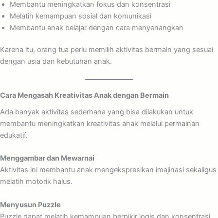
Membantu meningkatkan fokus dan konsentrasi
Melatih kemampuan sosial dan komunikasi
Membantu anak belajar dengan cara menyenangkan
Karena itu, orang tua perlu memilih aktivitas bermain yang sesuai
dengan usia dan kebutuhan anak.
Cara Mengasah Kreativitas Anak dengan Bermain
Ada banyak aktivitas sederhana yang bisa dilakukan untuk
membantu meningkatkan kreativitas anak melalui permainan
edukatif.
Menggambar dan Mewarnai
Aktivitas ini membantu anak mengekspresikan imajinasi sekaligus
melatih motorik halus.
Menyusun Puzzle
Puzzle dapat melatih kemampuan berpikir logis dan konsentrasi