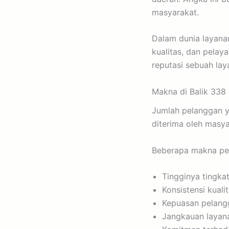
masyarakat.
Dalam dunia layanan
kualitas, dan pela
reputasi sebuah lay
Makna di Balik 338
Jumlah pelanggan y
diterima oleh masya
Beberapa makna pent
Tingginya tingka
Konsistensi kuali
Kepuasan pelang
Jangkauan layan