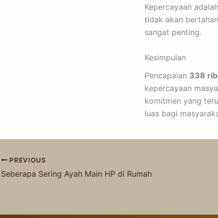
Kepercayaan adalah
tidak akan bertahan
sangat penting.
Kesimpulan
Pencapaian
338 rib
kepercayaan masyar
komitmen yang teru
luas bagi masyaraka
PREVIOUS
Seberapa Sering Ayah Main HP di Rumah