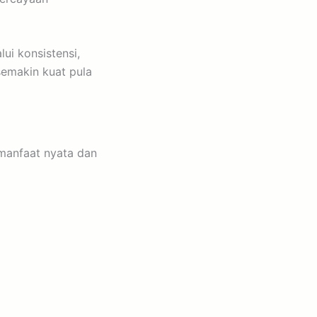
ui konsistensi,
semakin kuat pula
manfaat nyata dan