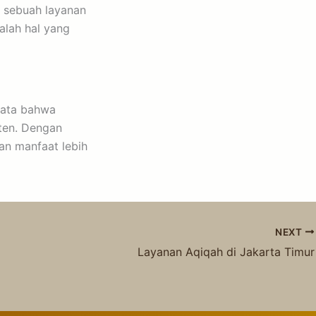
 sebuah layanan
alah hal yang
yata bahwa
ten. Dengan
an manfaat lebih
NEXT
Layanan Aqiqah di Jakarta Timur