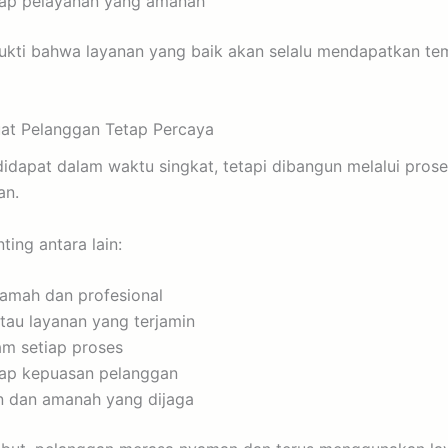
ap pelayanan yang amanah
ukti bahwa layanan yang baik akan selalu mendapatkan tem
at Pelanggan Tetap Percaya
idapat dalam waktu singkat, tetapi dibangun melalui pros
an.
ting antara lain:
amah dan profesional
atau layanan yang terjamin
am setiap proses
ap kepuasan pelanggan
n dan amanah yang dijaga