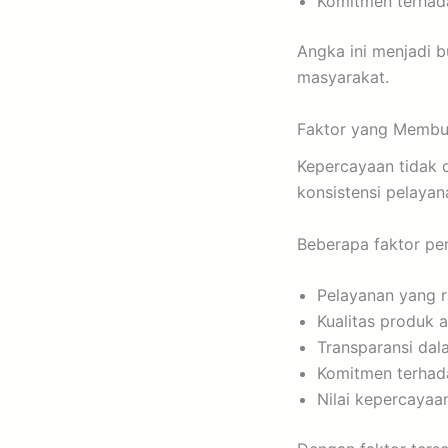
Komitmen terhad
Angka ini menjadi b
masyarakat.
Faktor yang Membu
Kepercayaan tidak d
konsistensi pelayan
Beberapa faktor pen
Pelayanan yang r
Kualitas produk 
Transparansi dal
Komitmen terhad
Nilai kepercayaa