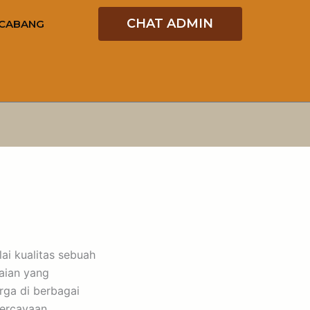
CHAT ADMIN
CABANG
ai kualitas sebuah
aian yang
rga di berbagai
percayaan