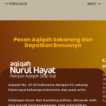
PREVIOUS
NEXT
Pesan Aqiqah Sekarang dan
Dapatkan Bonusnya
K
P
P
I
G
Aqiqah No. #1 di Indonesia dengan 52 cabang.
A
Dipercaya keluarga Indonesia dan para artis.
B
4
Hidangan lezat dari kambing pilihan, dimasak oleh
Su
juru masak berpengalaman, siap menjadikan