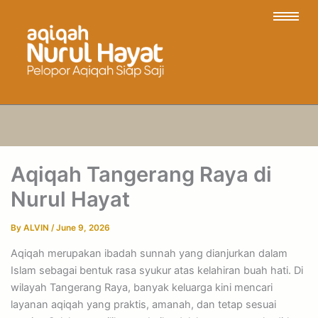
Aqiqah Tangerang Raya di
Nurul Hayat
By
ALVIN
/
June 9, 2026
Aqiqah merupakan ibadah sunnah yang dianjurkan dalam
Islam sebagai bentuk rasa syukur atas kelahiran buah hati. Di
wilayah Tangerang Raya, banyak keluarga kini mencari
layanan aqiqah yang praktis, amanah, dan tetap sesuai