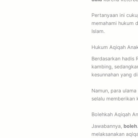
Pertanyaan ini cuku
memahami hukum dan
Islam.
Hukum Aqiqah Anak 
Berdasarkan hadis R
kambing, sedangkan
kesunnahan yang di
Namun, para ulama 
selalu memberikan
Bolehkah Aqiqah An
Jawabannya,
boleh
melaksanakan aqiqa