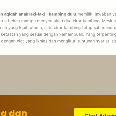
h aqiqah anak laki-laki 1 kambing dulu
memiliki jawaban 
g tua belum mampu menyediakan dua ekor kambing. Meskip
nah yang lebih utama, satu ekor kambing tetap sah menur
 ketaatan yang sesuai dengan kemampuan. Yang terpentin
dengan niat yang ikhlas dan mengikuti tuntunan syariat Isl
ng dan
Chat Admi