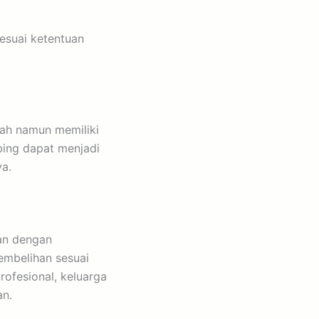
esuai ketentuan
qah namun memiliki
bing dapat menjadi
ya.
an dengan
embelihan sesuai
rofesional, keluarga
an.