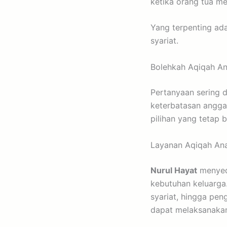
ketika orang tua m
Yang terpenting ad
syariat.
Bolehkah Aqiqah An
Pertanyaan sering d
keterbatasan angga
pilihan yang tetap
Layanan Aqiqah Ana
Nurul Hayat
menyedi
kebutuhan keluarga.
syariat, hingga pen
dapat melaksanakan