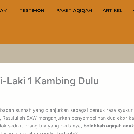
AMI
TESTIMONI
PAKET AQIQAH
ARTIKEL
i-Laki 1 Kambing Dulu
badah sunnah yang dianjurkan sebagai bentuk rasa syukur a
ki, Rasulullah SAW menganjurkan penyembelihan dua ekor k
dak sedikit orang tua yang bertanya,
bolehkah aqiqah anak 
tasan biaya atau kondisi tertentu?