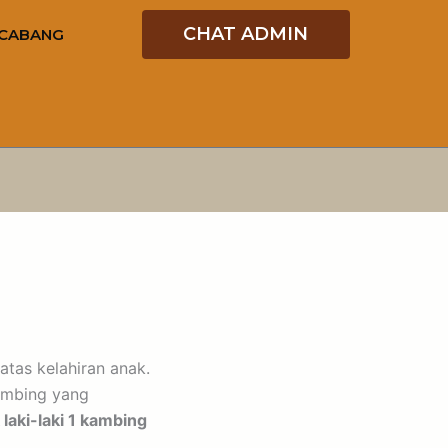
CHAT ADMIN
CABANG
tas kelahiran anak.
ambing yang
laki-laki 1 kambing