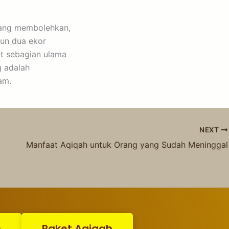
yang membolehkan,
un dua ekor
ut sebagian ulama
g adalah
am.
NEXT
Manfaat Aqiqah untuk Orang yang Sudah Meninggal
n
Paket Aqiqah