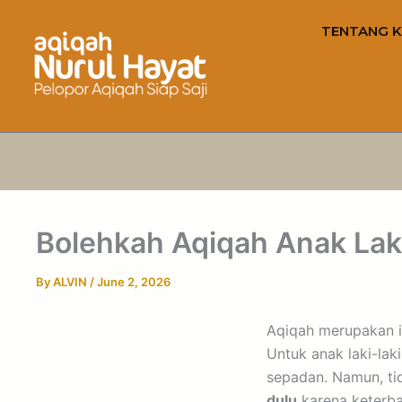
TENTANG K
Bolehkah Aqiqah Anak Lak
By
ALVIN
/
June 2, 2026
Aqiqah merupakan i
Untuk anak laki-la
sepadan. Namun, ti
dulu
karena keterba