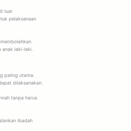
i luar
tuk pelaksanaan
ma membolehkan
nak laki-laki.
 paling utama.
apat dilaksanakan.
nnah tanpa harus
jalankan ibadah