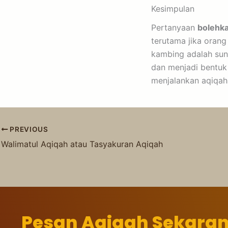
Kesimpulan
Pertanyaan
bolehka
terutama jika oran
kambing adalah sun
dan menjadi bentuk
menjalankan aqiqah 
PREVIOUS
Walimatul Aqiqah atau Tasyakuran Aqiqah
Pesan Aqiqah Sekara