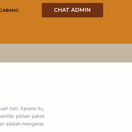
CHAT ADMIN
CABANG
ah hati. Karena itu,
miliki pilihan paket
ggan adalah mengenai