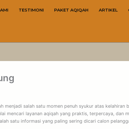
AMI
TESTIMONI
PAKET AQIQAH
ARTIKEL
ung
 menjadi salah satu momen penuh syukur atas kelahiran bu
ai mencari layanan aqiqah yang praktis, terpercaya, dan me
alah satu informasi yang paling sering dicari calon pelan