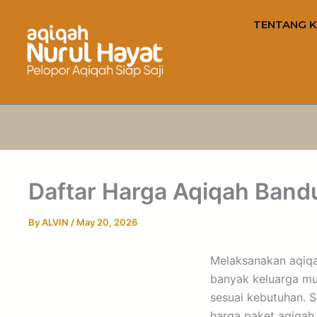
TENTANG K
Daftar Harga Aqiqah Band
By
ALVIN
/
May 20, 2026
Melaksanakan aqiqah
banyak keluarga mul
sesuai kebutuhan. S
harga paket aqiqah.