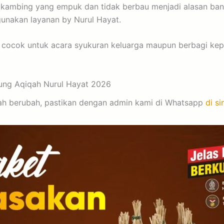
n kambing yang empuk dan tidak berbau menjadi alasan ban
nakan layanan by Nurul Hayat.
 cocok untuk acara syukuran keluarga maupun berbagi ke
ung Aqiqah Nurul Hayat 2026
elah berubah, pastikan dengan admin kami di Whatsapp
di si