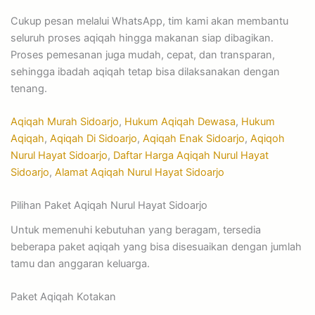
Cukup pesan melalui WhatsApp, tim kami akan membantu
seluruh proses aqiqah hingga makanan siap dibagikan.
Proses pemesanan juga mudah, cepat, dan transparan,
sehingga ibadah aqiqah tetap bisa dilaksanakan dengan
tenang.
Aqiqah Murah Sidoarjo
,
Hukum Aqiqah Dewasa
,
Hukum
Aqiqah
,
Aqiqah Di Sidoarjo
,
Aqiqah Enak Sidoarjo
,
Aqiqoh
Nurul Hayat Sidoarjo
,
Daftar Harga Aqiqah Nurul Hayat
Sidoarjo
,
Alamat Aqiqah Nurul Hayat Sidoarjo
Pilihan Paket Aqiqah Nurul Hayat Sidoarjo
Untuk memenuhi kebutuhan yang beragam, tersedia
beberapa paket aqiqah yang bisa disesuaikan dengan jumlah
tamu dan anggaran keluarga.
Paket Aqiqah Kotakan