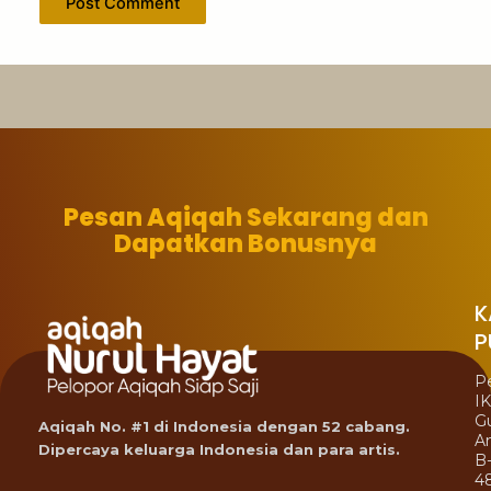
Pesan Aqiqah Sekarang dan
Dapatkan Bonusnya
K
P
P
I
G
Aqiqah No. #1 di Indonesia dengan 52 cabang.
A
Dipercaya keluarga Indonesia dan para artis.
B
4