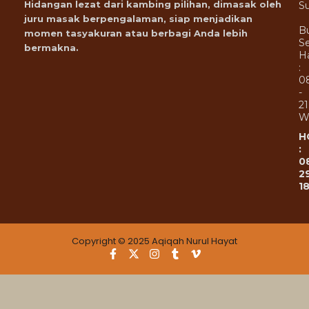
Hidangan lezat dari kambing pilihan, dimasak oleh
Su
juru masak berpengalaman, siap menjadikan
B
momen tasyakuran atau berbagi Anda lebih
Se
bermakna.
Ha
:
0
-
21
W
H
:
0
2
1
Copyright © 2025 Aqiqah Nurul Hayat
F
X
I
T
V
a
-
n
u
i
c
t
s
m
m
e
w
t
b
e
b
i
a
l
o
o
t
g
r
-