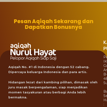
Pesan Aqiqah Sekarang dan
Dapatkan Bonusnya
K
P
P
I
G
Aqiqah No. #1 di Indonesia dengan 52 cabang.
A
Dipercaya keluarga Indonesia dan para artis.
B
4
Hidangan lezat dari kambing pilihan, dimasak oleh
Su
juru masak berpengalaman, siap menjadikan
B
momen tasyakuran atau berbagi Anda lebih
Se
bermakna.
Ha
: