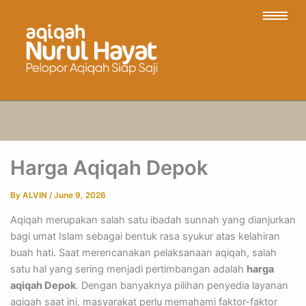
Harga Aqiqah Depok
By
ALVIN
/
June 9, 2026
Aqiqah merupakan salah satu ibadah sunnah yang dianjurkan
bagi umat Islam sebagai bentuk rasa syukur atas kelahiran
buah hati. Saat merencanakan pelaksanaan aqiqah, salah
satu hal yang sering menjadi pertimbangan adalah
harga
aqiqah Depok
. Dengan banyaknya pilihan penyedia layanan
aqiqah saat ini, masyarakat perlu memahami faktor-faktor