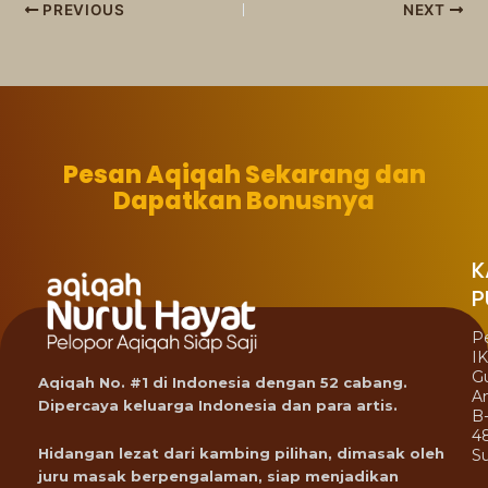
PREVIOUS
NEXT
Pesan Aqiqah Sekarang dan
Dapatkan Bonusnya
K
P
P
I
G
Aqiqah No. #1 di Indonesia dengan 52 cabang.
A
Dipercaya keluarga Indonesia dan para artis.
B
4
Hidangan lezat dari kambing pilihan, dimasak oleh
Su
juru masak berpengalaman, siap menjadikan